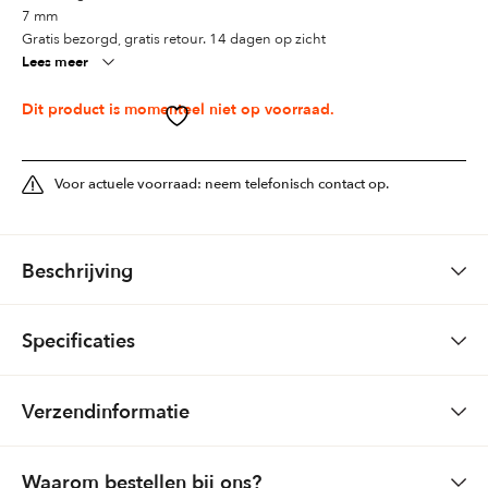
7 mm
Gratis bezorgd, gratis retour. 14 dagen op zicht
Lees meer
Dit product is momenteel niet op voorraad.
Voor actuele voorraad: neem telefonisch contact op.
Beschrijving
Ziegler
Specificaties
Grote maat 2.71 x 3.60
Formaat
271 x 360
Verzendinformatie
Handgeknoopt Pakistan
Kleuren
Rood
Lokale wol 100%
Bestellingen via de website: Gratis bezorging (boven € 150,-) Boven
Waarom bestellen bij ons?
Materiaal
wol
de 32 kilo en maximum lengte van 2.00 meter komen er kosten bij.