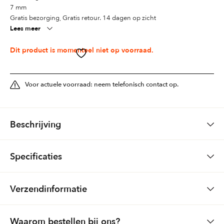
7 mm
Gratis bezorging, Gratis retour. 14 dagen op zicht
Lees meer
Dit product is momenteel niet op voorraad.
Voor actuele voorraad: neem telefonisch contact op.
Beschrijving
Een authentiek oosters tapijt met een hele fijne knoopdichtheid.
Specificaties
Art 7895
Formaat
169 x 228
Maat 169 x 228
Verzendinformatie
Kleuren
Bestelbaar via de website, betaling vooraf aan levering door middel
Beige, Rood
Bestellingen via de website: Gratis bezorging (boven € 150,-) Boven
Waarom bestellen bij ons?
van iDeal-functie
Materiaal
wol
de 32 kilo en maximum lengte van 2.00 meter komen er kosten bij.