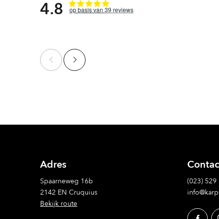
4.8
39
reviews
Adres
Contac
Spaarneweg 16b
(023) 529
2142 EN Cruquius
info@karp
Bekijk route