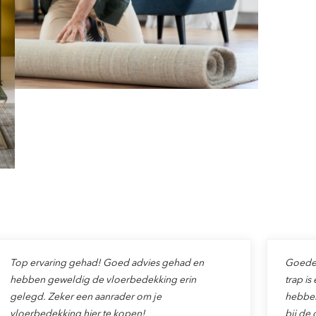
Top ervaring gehad! Goed advies gehad en
Goede v
hebben geweldig de vloerbedekking erin
trap is
gelegd. Zeker een aanrader om je
hebben
vloerbedekking hier te kopen!
bij de 