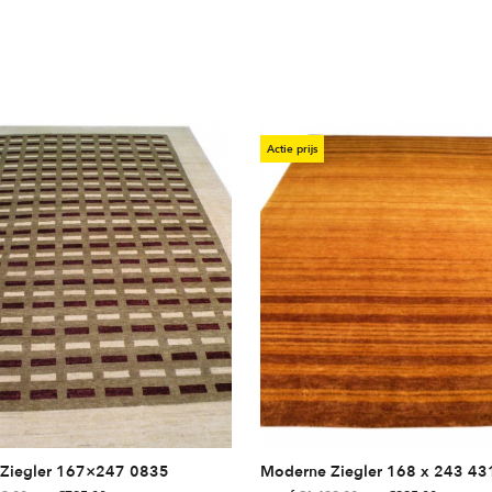
Actie prijs
Ziegler 167×247 0835
Moderne Ziegler 168 x 243 43