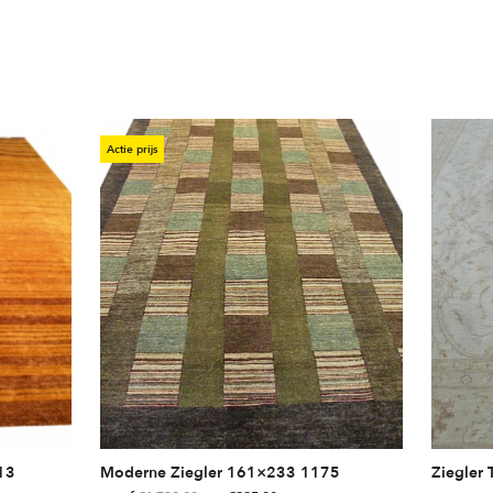
Actie prijs
13
Moderne Ziegler 161×233 1175
Ziegler 