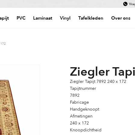
Vra
apijt
PVC
Laminaat
Vinyl
Tafelkleden
Over ons
 172
Ziegler Tap
Ziegler Tapijt 7892 240 x 172
Tapijtnummer
7892
Fabricage
Handgeknoopt
Afmetingen
240 x 172
Knoopdichtheid