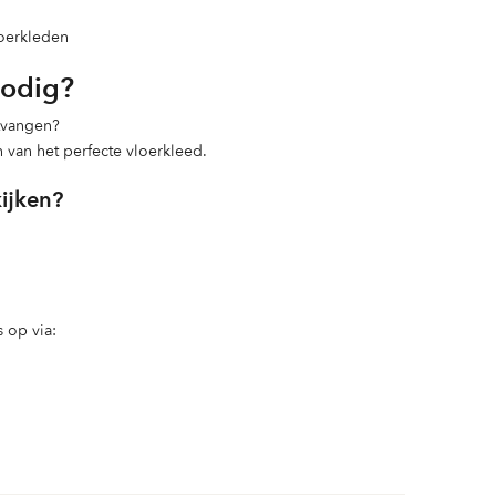
loerkleden
nodig?
ntvangen?
n van het perfecte vloerkleed.
kijken?
 op via: