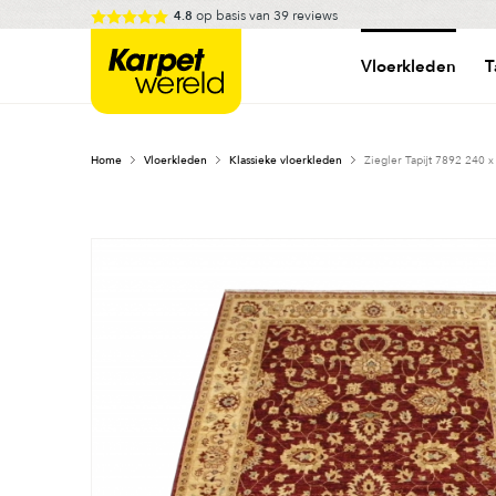
Skip
op basis van
39
reviews
4.8
to
Karpetwereld
content
Vloerkleden
T
Home
Vloerkleden
Klassieke vloerkleden
Ziegler Tapijt 7892 240 x