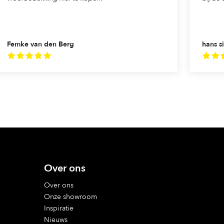
Femke van den Berg
hans si
Over ons
Over ons
Onze showroom
Inspiratie
Nieuws