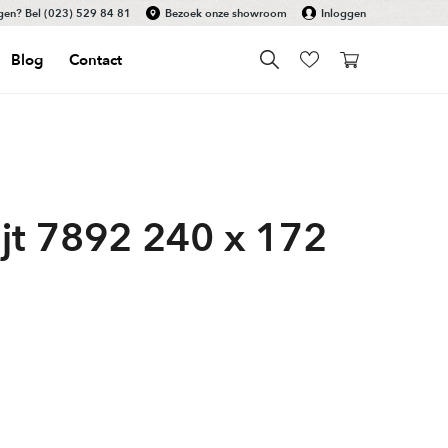
gen? Bel
(023) 529 84 81
Bezoek onze showroom
Inloggen
Blog
Contact
ijt 7892 240 x 172