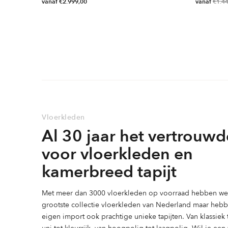
vanaf
€
2.999,00
vanaf
€
1.4
Dit
Dit
product
product
heeft
heeft
meerdere
meerdere
variaties.
variaties.
Deze
Deze
optie
optie
kan
kan
gekozen
gekozen
Vloerkleden
worden
worden
Al 30 jaar het vertrouwd
op
op
de
de
voor vloerkleden en
productpagina
productpag
kamerbreed tapijt
Met meer dan 3000 vloerkleden op voorraad hebben we 
grootste collectie vloerkleden van Nederland maar heb
eigen import ook prachtige unieke tapijten. Van klassiek
uni tot kleurrijk, van hoogpolig tot laagpolig. Wil je ee