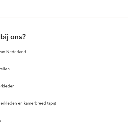
bij ons?
 van Nederland
ellen
erkleden
loerkleden en kamerbreed tapijt
e