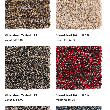
Vloerkleed Takhnift 19
Vloerkleed Takhnift 18
vanaf
€
356,00
vanaf
€
356,00
Dit
Dit
product
product
heeft
heeft
meerdere
meerdere
variaties.
variaties.
Deze
Deze
optie
optie
kan
kan
gekozen
gekozen
worden
worden
Vloerkleed Takhnift 17
Vloerkleed Takhnift 16
op
op
vanaf
€
356,00
vanaf
€
356,00
de
de
Dit
Dit
productpagina
productpagina
product
product