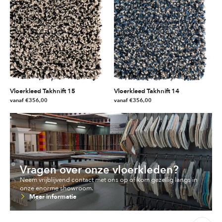
heeft
heeft
meerdere
meerdere
variaties.
variaties.
Deze
Deze
optie
optie
kan
kan
gekozen
gekozen
worden
worden
Vloerkleed Takhnift 15
Vloerkleed Takhnift 14
op
op
vanaf
€
356,00
vanaf
€
356,00
de
de
Dit
Dit
productpagina
productpagina
product
product
heeft
heeft
meerdere
meerdere
variaties.
variaties.
Deze
Deze
Vragen over onze vloerkleden?
optie
optie
Neem vrijblijvend contact met ons op of kom gezellig langs in
kan
kan
onze enorme showroom.
gekozen
gekozen
Meer informatie
worden
worden
op
op