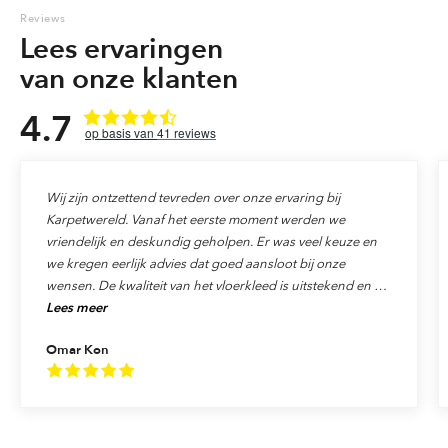
Reviews
Lees ervaringen
van onze klanten
4.7
41
reviews
Wij zijn ontzettend tevreden over onze ervaring bij
Karpetwereld. Vanaf het eerste moment werden we
vriendelijk en deskundig geholpen. Er was veel keuze en
we kregen eerlijk advies dat goed aansloot bij onze
wensen. De kwaliteit van het vloerkleed is uitstekend en de
Lees meer
levering verliep precies zoals afgesproken. Ook de service
was top: alles werd netjes afgehandeld en we voelden ons
Omar Kon
echt als klant gewaardeerd. We raden Karpetwereld dan
ook van harte aan aan iedereen die op zoek is naar
kwaliteit, vakmanschap en uitstekende service!