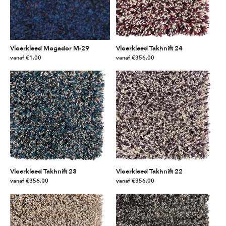
Vloerkleed Mogador M-29
Vloerkleed Takhnift 24
vanaf
€
1,00
vanaf
€
356,00
Dit
Dit
product
product
heeft
heeft
meerdere
meerdere
variaties.
variaties.
Deze
Deze
optie
optie
kan
kan
gekozen
gekozen
worden
worden
Vloerkleed Takhnift 23
Vloerkleed Takhnift 22
op
op
vanaf
€
356,00
vanaf
€
356,00
de
de
Dit
Dit
productpagina
productpagina
product
product
heeft
heeft
meerdere
meerdere