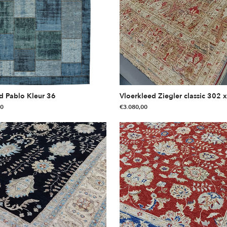
d Pablo Kleur 36
Vloerkleed Ziegler classic 302 
00
€
3.080,00