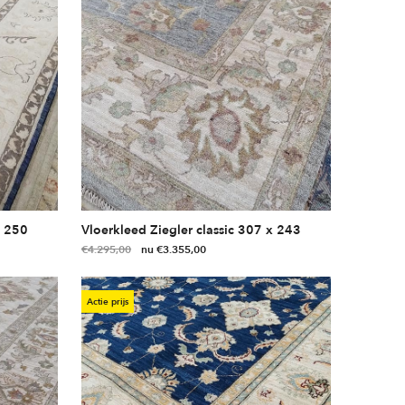
x 250
Vloerkleed Ziegler classic 307 x 243
Oorspronkelijke
Huidige
€
4.295,00
€
3.355,00
prijs
prijs
was:
is:
Actie prijs
€4.295,00.
€3.355,00.