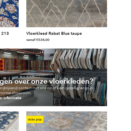
x 213
Vloerkleed Rabat Blue taupe
vanaf
€
534,00
Dit
product
heeft
meerdere
variaties.
gen over onze vloerkleden?
Deze
optie
rijblijvend contact met ons op of kom gezellig langs in
enorme showroom.
kan
r informatie
gekozen
worden
op
Actie prijs
de
productpagina