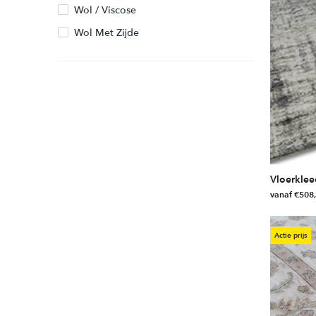
Wol / Viscose
Wol Met Zijde
Vloerklee
vanaf
€
508
Dit
product
Actie prijs
heeft
meerdere
variaties.
Deze
optie