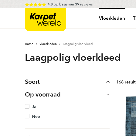
Skip
op basis van
39
reviews
4.8
to
Karpetwereld
content
Vloerkleden
T
Home
Vloerkleden
Laagpolig vloerkleed
Laagpolig vloerkleed
Soort
168 resul
Op voorraad
Ja
Nee