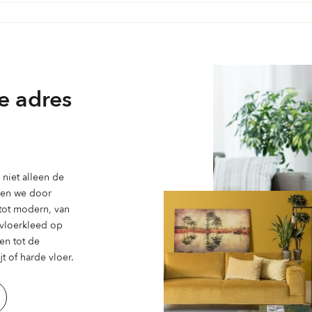
e adres
niet alleen de
ben we door
 tot modern, van
n vloerkleed op
en tot de
t of harde vloer.