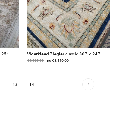
x 251
Vloerkleed Ziegler classic 307 x 247
Oorspronkelijke
Huidige
€
4.495,00
€
3.410,00
prijs
prijs
was:
is:
€4.495,00.
€3.410,00.
2
13
14