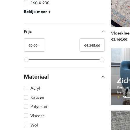
160 X 230
op
Bekijk meer
de
productpag
Prijs
Vloerklee
€
3.160,00
€
0,00
€
4.345,00
Materiaal
Zic
Kies bi
Acryl
hem grat
Katoen
Meer
Polyester
Viscose
Wol