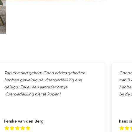
Top ervaring gehad! Goed advies gehad en
Goede v
hebben geweldig de vloerbedekking erin
trap is
gelegd. Zeker een aanrader om je
hebben
vloerbedekking hier te kopen!
bij de 
Femke van den Berg
hans si