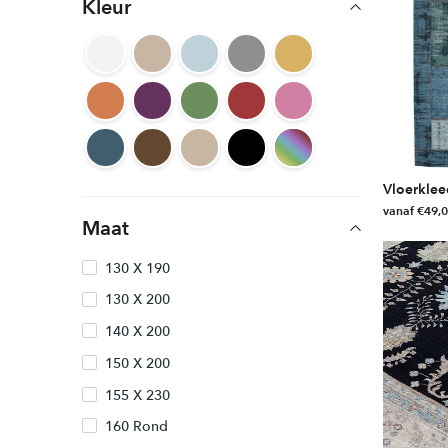
Kleur
Vloerklee
vanaf
€
49,
Maat
Dit
product
130 X 190
heeft
130 X 200
meerdere
variaties.
140 X 200
Deze
150 X 200
optie
155 X 230
kan
gekozen
160 Rond
worden