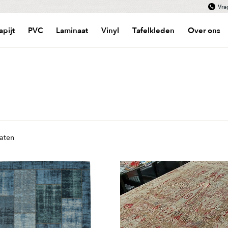
Vra
apijt
PVC
Laminaat
Vinyl
Tafelkleden
Over ons
Gesorteerd
taten
op
populariteit