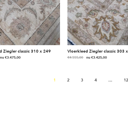
ina
d Ziegler classic 310 x 249
Vloerkleed Ziegler classic 303 
orspronkelijke
Huidige
Oorspronkelijke
Huidige
€
3.475,00
€
4.555,00
€
3.425,00
rijs
prijs
prijs
prijs
as:
is:
was:
is:
4.795,00.
€3.475,00.
€4.555,00.
€3.425,00.
1
2
3
4
…
1