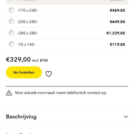
€
469,00
-
170 x 240
-
€
649,00
-
200 x 280
-
€
1.229,00
-
280 x 380
-
€
119,00
-
70 x 140
-
€
329,00
incl. BTW
Nu bestellen
Voor actuele voorraad: neem telefonisch contact op.
Beschrijving