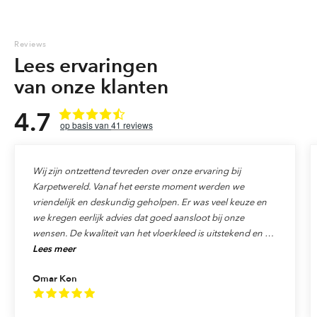
Reviews
Lees ervaringen
van onze klanten
4.7
41
reviews
Wij zijn ontzettend tevreden over onze ervaring bij
Karpetwereld. Vanaf het eerste moment werden we
vriendelijk en deskundig geholpen. Er was veel keuze en
we kregen eerlijk advies dat goed aansloot bij onze
wensen. De kwaliteit van het vloerkleed is uitstekend en de
Lees meer
levering verliep precies zoals afgesproken. Ook de service
was top: alles werd netjes afgehandeld en we voelden ons
Omar Kon
echt als klant gewaardeerd. We raden Karpetwereld dan
ook van harte aan aan iedereen die op zoek is naar
kwaliteit, vakmanschap en uitstekende service!