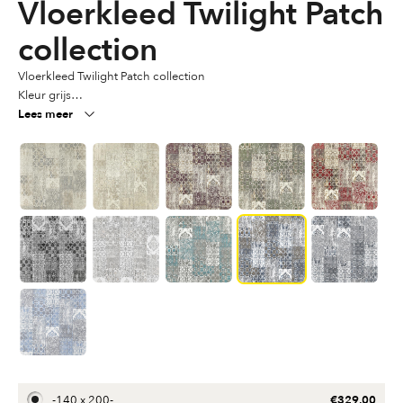
Vloerkleed Twilight Patch
collection
Vloerkleed Twilight Patch collection
Kleur grijs
Lees meer
Diverse maten beschikbaar
Materiaal Acryl-chenille garen
€
329,00
-
140 x 200
-