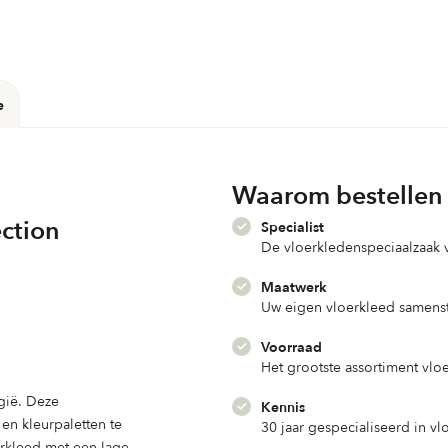
e
Waarom bestellen 
ection
Specialist
De vloerkledenspeciaalzaak
Maatwerk
Uw eigen vloerkleed samenst
Voorraad
Het grootste assortiment vlo
gië. Deze
Kennis
n kleurpaletten te
30 jaar gespecialiseerd in v
oerkleed met een lage