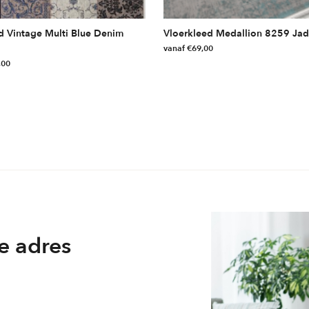
d Vintage Multi Blue Denim
Vloerkleed Medallion 8259 Jad
vanaf
€
69,00
,00
Dit
product
heeft
meerdere
variaties.
Deze
optie
kan
gekozen
worden
op
e adres
de
productpagina
ina