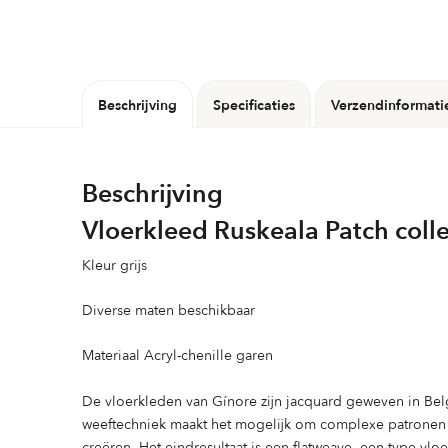
Beschrijving
Specificaties
Verzendinformati
Beschrijving
Vloerkleed Ruskeala Patch coll
Kleur grijs
Diverse maten beschikbaar
Materiaal Acryl-chenille garen
De vloerkleden van Gínore zijn jacquard geweven in Bel
weeftechniek maakt het mogelijk om complexe patronen e
creëren. Het eindresultaat is een flatweave, een type vl