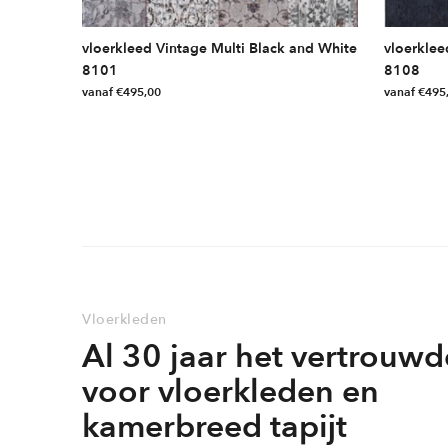
vloerkleed Vintage Multi Black and White
vloerklee
8101
8108
vanaf
€
495,00
vanaf
€
495
Dit
Dit
product
product
heeft
heeft
meerdere
meerdere
variaties.
variaties.
Deze
Deze
optie
optie
kan
kan
gekozen
gekozen
Vloerkleden
worden
worden
Al 30 jaar het vertrouwd
op
op
de
de
voor vloerkleden en
productpagina
productpag
kamerbreed tapijt