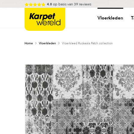
Skip
op basis van
39
reviews
4.8
to
Karpetwereld
content
Vloerkleden
T
Home
Vloerkleden
Vloerkleed Ruskeala Patch collection