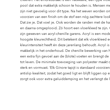
pool dat extra makkelijk schoon te houden is. Mensen met
zijn niet gevoelig voor dit type. Na het weven worden o
voorzien van een finish om de stof een nóg zachtere loo
Dat zie je. Dat voel je. Ook worden de randen met de ha
en daarna omgeplooid. Zó hoort een vloerkleed te zijn.
zijn geweven van acryl-chenille garens. Acryl is een mod
hoogste kleurechtheid. Dit betekent dat elk vloerkleed 
kleurintensiteit heeft én deze jarenlang behoudt. Acryl i
makkelijk in het onderhoud. De chenille bewerking van h
een extra fijn gevoel aan de (blote) voeten en brengt d
tot leven. De minimale toevoeging van polyester maakt 
sterk en vormvast. ‘Elk Gínore tapijt is standaard voorzie
antislip kwaliteit, zodat het goed ligt en blijft liggen op
zorgt ook voor extra geluiddemping en het verlengt de 