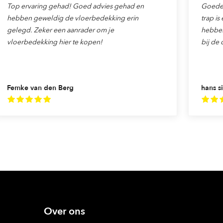
Top ervaring gehad! Goed advies gehad en
Goede v
hebben geweldig de vloerbedekking erin
trap is
gelegd. Zeker een aanrader om je
hebben
vloerbedekking hier te kopen!
bij de 
Femke van den Berg
hans si
Over ons