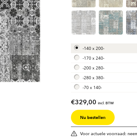
-
140 x 200
-
-
170 x 240
-
-
200 x 280
-
-
280 x 380
-
-
70 x 140
-
€
329,00
incl. BTW
Nu bestellen
Voor actuele voorraad: neem