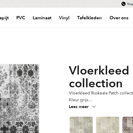
Vra
apijt
PVC
Laminaat
Vinyl
Tafelkleden
Over ons
Vloerkleed 
collection
Vloerkleed Ruskeala Patch collect
Kleur grijs
Diverse maten beschikbaar
Lees meer
Materiaal Acryl-chenille garen