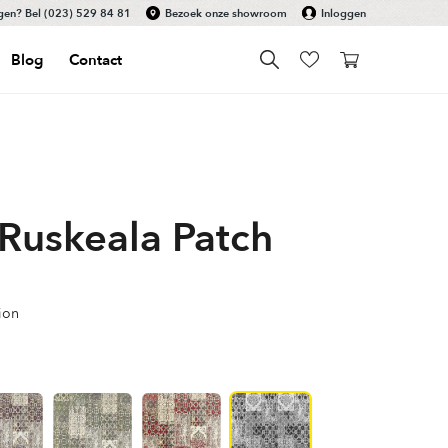
gen? Bel
(023) 529 84 81
Bezoek onze showroom
Inloggen
Blog
Contact
Ruskeala Patch
ion