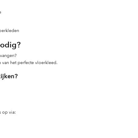
e
loerkleden
nodig?
ntvangen?
n van het perfecte vloerkleed.
kijken?
 op via: