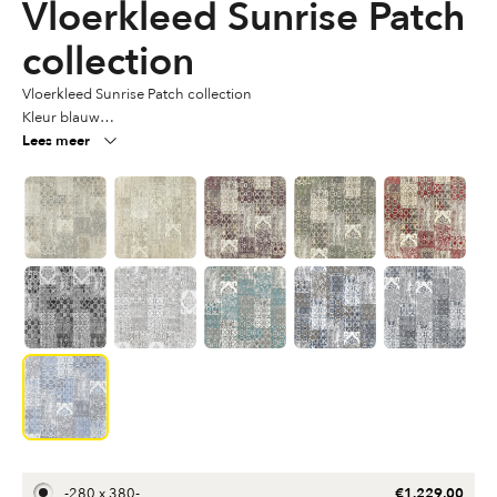
Vloerkleed Sunrise Patch
collection
Vloerkleed Sunrise Patch collection
Kleur blauw
Lees meer
Diverse maten beschikbaar
Materiaal Acryl-chenille garen
€
1.229,00
-
280 x 380
-