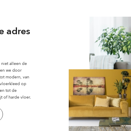
kan
gekozen
worden
op
e adres
de
ina
productpagina
niet alleen de
ben we door
 tot modern, van
n vloerkleed op
en tot de
t of harde vloer.