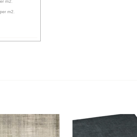
er m2.
 per m2.