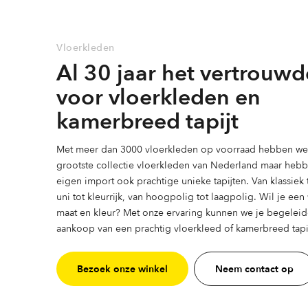
optie
kan
kan
gekozen
gekozen
worden
Vloerkleden
worden
op
Al 30 jaar het vertrouwd
op
de
de
productpag
voor vloerkleden en
productpagina
kamerbreed tapijt
Met meer dan 3000 vloerkleden op voorraad hebben we 
grootste collectie vloerkleden van Nederland maar heb
eigen import ook prachtige unieke tapijten. Van klassiek
uni tot kleurrijk, van hoogpolig tot laagpolig. Wil je ee
maat en kleur? Met onze ervaring kunnen we je begeleid
aankoop van een prachtig vloerkleed of kamerbreed tapij
Bezoek onze winkel
Neem contact op