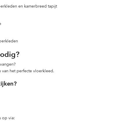
loerkleden en kamerbreed tapijt
e
loerkleden
nodig?
ntvangen?
n van het perfecte vloerkleed.
kijken?
 op via: