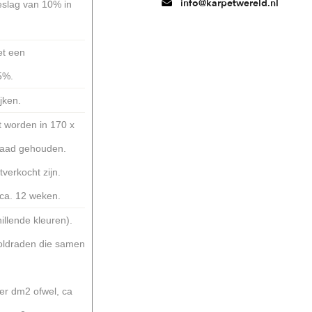
info@karpetwereld.nl
eslag van 10% in
et een
5%.
jken.
t worden in 170 x
raad gehouden.
tverkocht zijn.
d ca. 12 weken.
illende kleuren).
ooldraden die samen
per dm2 ofwel, ca