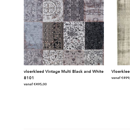
vloerkleed Vintage Multi Black and White
Vloerklee
8101
vanaf
€
499
vanaf
€
495,00
Dit
Dit
product
product
heeft
heeft
meerdere
meerdere
variaties.
variaties.
Deze
Deze
optie