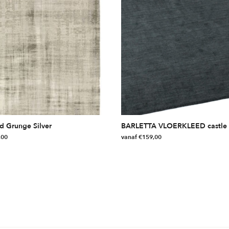
d Grunge Silver
BARLETTA VLOERKLEED castle 
,00
vanaf
€
159,00
Dit
product
heeft
meerdere
variaties.
Deze
optie