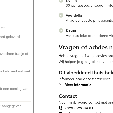
Kennis
30 jaar gespecialiseerd in v
Voordelig
Altijd de laagste prijs garanti
 cm. .
Keuze
Van klassieke tot moderne v
aard geleverd
Vragen of advies 
vlochten franje of
Heb je vragen of wil je advies o
Wij helpen je graag bij het vinde
Dit vloerkleed thuis be
d als vierkant met
Informeer naar onze zichtservice.
Meer informatie
dt een toeslag van
Contact
Neem vrijblijvend contact met ons
de aangegeven
(023) 529 84 81