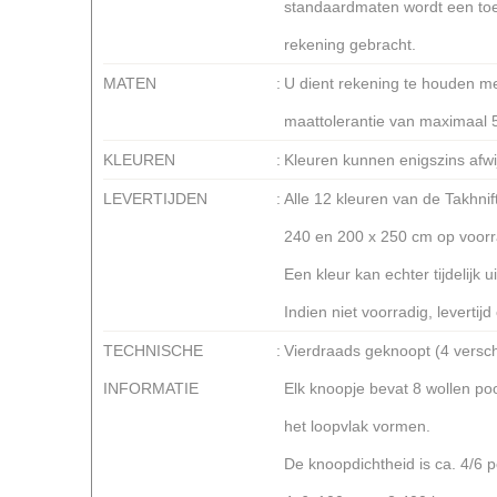
standaardmaten wordt een to
rekening gebracht.
MATEN
:
U dient rekening te houden m
maattolerantie van maximaal 
KLEUREN
:
Kleuren kunnen enigszins afwi
LEVERTIJDEN
:
Alle 12 kleuren van de Takhnif
240 en 200 x 250 cm op voor
Een kleur kan echter tijdelijk ui
Indien niet voorradig, levertij
TECHNISCHE
:
Vierdraads geknoopt (4 versch
INFORMATIE
Elk knoopje bevat 8 wollen p
het loopvlak vormen.
De knoopdichtheid is ca. 4/6 