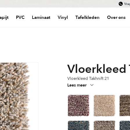
Vra
apijt
PVC
Laminaat
Vinyl
Tafelkleden
Over ons
Vloerkleed 
Vloerkleed Takhnift 21
Lees meer