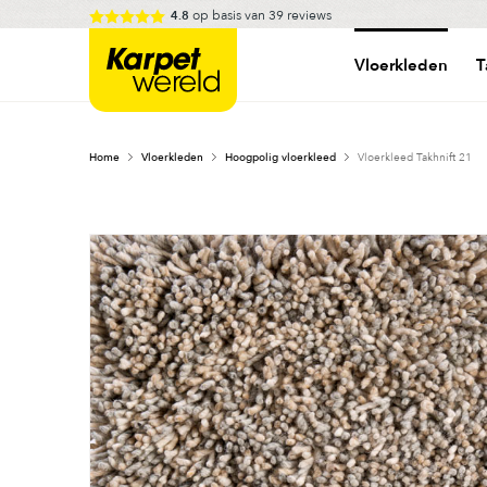
Skip
op basis van
39
reviews
4.8
to
Karpetwereld
content
Vloerkleden
T
Home
Vloerkleden
Hoogpolig vloerkleed
Vloerkleed Takhnift 21