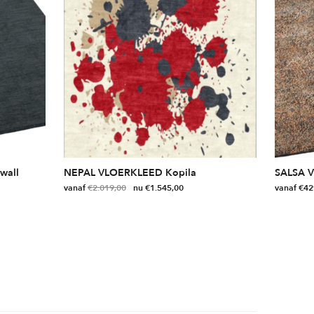
wall
NEPAL VLOERKLEED Kopila
SALSA 
vanaf
€
2.019,00
€
1.545,00
vanaf
€
42
Dit
Dit
product
product
heeft
heeft
meerdere
meerdere
variaties.
variaties.
Deze
Deze
optie
optie