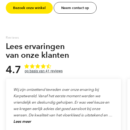
Bezoek onze winkel
Neem contact op
Reviews
Lees ervaringen
van onze klanten
4.7
41
reviews
Wij zijn ontzettend tevreden over onze ervaring bij
Karpetwereld. Vanaf het eerste moment werden we
vriendelijk en deskundig geholpen. Er was veel keuze en
we kregen eerlijk advies dat goed aansloot bij onze
wensen. De kwaliteit van het vloerkleed is uitstekend en de
Lees meer
levering verliep precies zoals afgesproken. Ook de service
was top: alles werd netjes afgehandeld en we voelden ons