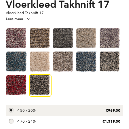
Vloerkleed Takhnift 17
Vloerkleed Takhnift 17
Lees meer
€
969,00
-
150 x 200
-
€
1.319,00
-
170 x 240
-