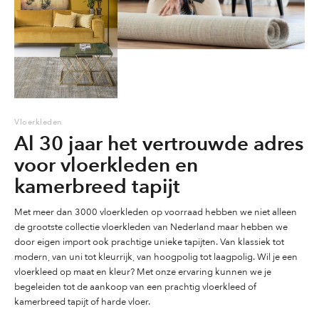
kleuren).
Elk knoopje bevat 8 wollen pooldraden die samen het loopvlak
vormen.
De knoopdichtheid is ca. 4/6 per dm2 ofwel, ca 4x6x100 = ca. 2.400
knopen per m2.
De pooldichtheid is ca 19.200 per m2.
Gewicht: ca 5,1 kg per m2.
Poolhoogte: ca. 60 mm.
Vloerkleden
Al 30 jaar het vertrouwde adres
voor vloerkleden en
kamerbreed tapijt
Met meer dan 3000 vloerkleden op voorraad hebben we niet alleen
de grootste collectie vloerkleden van Nederland maar hebben we
door eigen import ook prachtige unieke tapijten. Van klassiek tot
modern, van uni tot kleurrijk, van hoogpolig tot laagpolig. Wil je een
vloerkleed op maat en kleur? Met onze ervaring kunnen we je
begeleiden tot de aankoop van een prachtig vloerkleed of
kamerbreed tapijt of harde vloer.