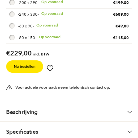
€
499,00
-
200 x 290
-
€
689,00
-
240 x 330
-
€
49,00
-
60 x 90
-
€
115,00
-
80 x 150
-
€
229,00
incl. BTW
Nu bestellen
Voor actuele voorraad: neem telefonisch contact op.
Beschrijving
Vloerkleed Pablo
Specificaties