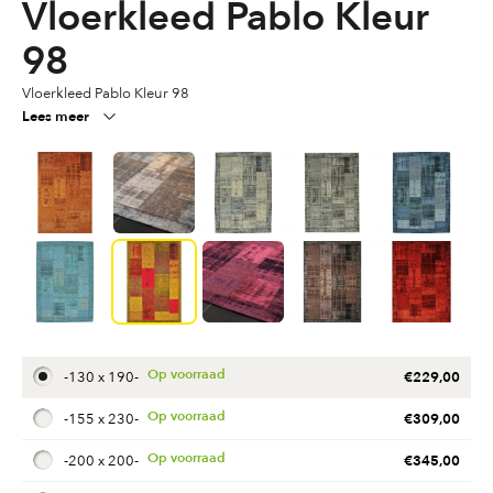
Vloerkleed Pablo Kleur
98
Vloerkleed Pablo Kleur 98
Lees meer
€
229,00
-
130 x 190
-
€
309,00
-
155 x 230
-
€
345,00
-
200 x 200
-