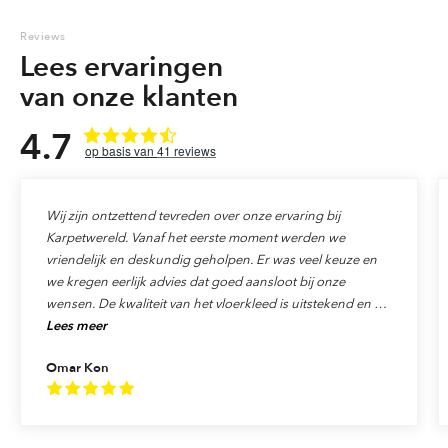
Reviews
Lees ervaringen
van onze klanten
4.7
41
reviews
Wij zijn ontzettend tevreden over onze ervaring bij
Karpetwereld. Vanaf het eerste moment werden we
vriendelijk en deskundig geholpen. Er was veel keuze en
we kregen eerlijk advies dat goed aansloot bij onze
wensen. De kwaliteit van het vloerkleed is uitstekend en de
Lees meer
levering verliep precies zoals afgesproken. Ook de service
was top: alles werd netjes afgehandeld en we voelden ons
Omar Kon
echt als klant gewaardeerd. We raden Karpetwereld dan
ook van harte aan aan iedereen die op zoek is naar
kwaliteit, vakmanschap en uitstekende service!