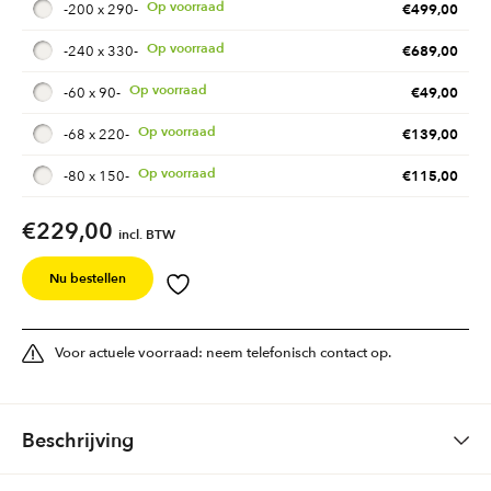
€
499,00
-
200 x 290
-
€
689,00
-
240 x 330
-
€
49,00
-
60 x 90
-
€
139,00
-
68 x 220
-
€
115,00
-
80 x 150
-
€
229,00
incl. BTW
Nu bestellen
Voor actuele voorraad: neem telefonisch contact op.
Beschrijving