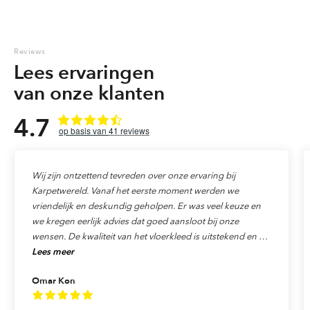
Reviews
Lees ervaringen
van onze klanten
4.7
41
reviews
Wij zijn ontzettend tevreden over onze ervaring bij
Karpetwereld. Vanaf het eerste moment werden we
vriendelijk en deskundig geholpen. Er was veel keuze en
we kregen eerlijk advies dat goed aansloot bij onze
wensen. De kwaliteit van het vloerkleed is uitstekend en de
Lees meer
levering verliep precies zoals afgesproken. Ook de service
was top: alles werd netjes afgehandeld en we voelden ons
Omar Kon
echt als klant gewaardeerd. We raden Karpetwereld dan
ook van harte aan aan iedereen die op zoek is naar