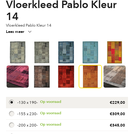
Vloerkleed Pablo Kleur
14
Vloerkleed Pablo Kleur 14
Lees meer
€
229,00
-
130 x 190
-
€
309,00
-
155 x 230
-
€
345,00
-
200 x 200
-