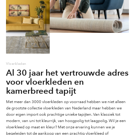
de
de
productpagina
productpagina
productpag
Vloerkleden
Al 30 jaar het vertrouwde adres
voor vloerkleden en
kamerbreed tapijt
Met meer dan 3000 vloerkleden op voorraad hebben we niet alleen
de grootste collectie vloerkleden van Nederland maar hebben we
door eigen import ook prachtige unieke tapijten. Van klassiek tot
modern, van uni tot kleurrijk, van hoogpolig tot laagpolig. Wil je een
vloerkleed op maat en kleur? Met onze ervaring kunnen we je
begeleiden tot de aankoop van een prachtig vloerkleed of