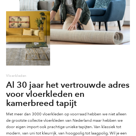
worden
worden
op
op
op
de
de
de
productpagina
productpagina
productpag
Vloerkleden
Al 30 jaar het vertrouwde adres
voor vloerkleden en
kamerbreed tapijt
Met meer dan 3000 vloerkleden op voorraad hebben we niet alleen
de grootste collectie vloerkleden van Nederland maar hebben we
door eigen import ook prachtige unieke tapijten. Van klassiek tot
modern, van uni tot kleurrijk, van hoogpolig tot laagpolig. Wil je een