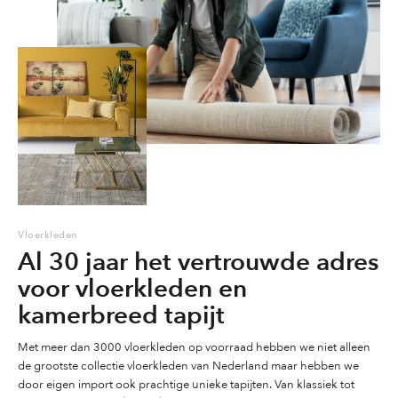
gekozen
worden
worden
worden
op
op
op
de
de
de
productpagina
productpag
productpagina
Vloerkleden
Al 30 jaar het vertrouwde adres
voor vloerkleden en
kamerbreed tapijt
Met meer dan 3000 vloerkleden op voorraad hebben we niet alleen
de grootste collectie vloerkleden van Nederland maar hebben we
door eigen import ook prachtige unieke tapijten. Van klassiek tot