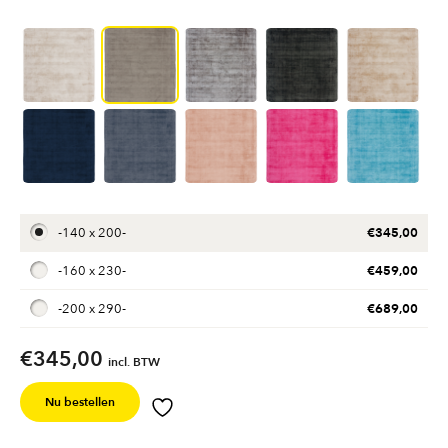
€
345,00
-
140 x 200
-
€
459,00
-
160 x 230
-
€
689,00
-
200 x 290
-
€
345,00
incl. BTW
Nu bestellen