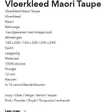
Vloerkleed Maori Taupe
Vloerkleed Maori Taupe
Vloerkleed
Maori
Fabricage
handgeweven met vintage look
Afmetingen
140 x 200 / 160 x 230 / 200 x 290
Soort
Laagpolig
Materiaal
100% viscose
Hoogte
12 mm
Kleuren
In 10 verschillende kleuren:
ivory / silver / beige / denim / taupe
Pink / Powder / Royal / Turquoise / antraciet
Lees meer