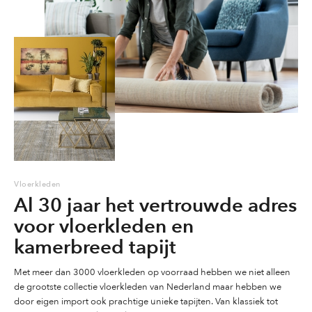
gekozen
gekozen
worden
worden
worden
op
op
op
de
de
de
productpagina
productpagina
productpag
Vloerkleden
Al 30 jaar het vertrouwde adres
voor vloerkleden en
kamerbreed tapijt
Met meer dan 3000 vloerkleden op voorraad hebben we niet alleen
de grootste collectie vloerkleden van Nederland maar hebben we
door eigen import ook prachtige unieke tapijten. Van klassiek tot