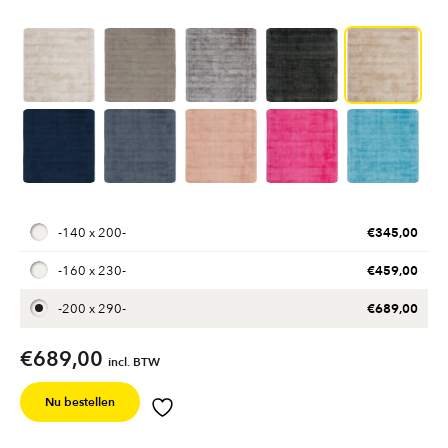
€
345,00
-
140 x 200
-
€
459,00
-
160 x 230
-
€
689,00
-
200 x 290
-
€
689,00
incl. BTW
Nu bestellen