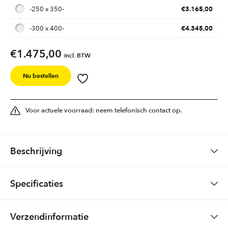
€
3.165,00
-
250 x 350
-
€
4.345,00
-
300 x 400
-
€
1.475,00
incl. BTW
Nu bestellen
Voor actuele voorraad: neem telefonisch contact op.
Beschrijving
Specificaties
Vloerkleed Firenze
Gewicht
10,0 kg
Verzendinformatie