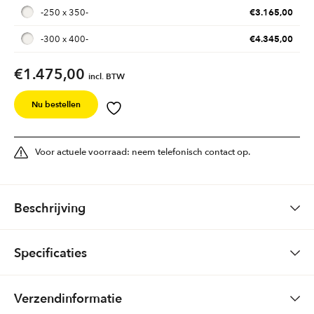
€
3.165,00
-
250 x 350
-
€
4.345,00
-
300 x 400
-
€
1.475,00
incl. BTW
Nu bestellen
Voor actuele voorraad: neem telefonisch contact op.
Beschrijving
Specificaties
Vloerkleed Firenze
Gewicht
10,0 kg
Verzendinformatie