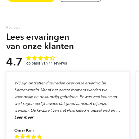
kleuren. Voor iedere plek in huis is er wel een mooi vloerkleed te
vinden. Overtuig u zelf van de grote collecties met de vele
mogelijkheden die wij kunnen aanbieden. 1200 m2 winkel met alle
soorten vloerkleden onder één dak.
Reviews
Lees ervaringen
Marokkaanse berber tapijten
van onze klanten
4.7
41
reviews
Wij zijn ontzettend tevreden over onze ervaring bij
Karpetwereld. Vanaf het eerste moment werden we
vriendelijk en deskundig geholpen. Er was veel keuze en
we kregen eerlijk advies dat goed aansloot bij onze
wensen. De kwaliteit van het vloerkleed is uitstekend en de
Lees meer
levering verliep precies zoals afgesproken. Ook de service
was top: alles werd netjes afgehandeld en we voelden ons
Omar Kon
echt als klant gewaardeerd. We raden Karpetwereld dan
ook van harte aan aan iedereen die op zoek is naar