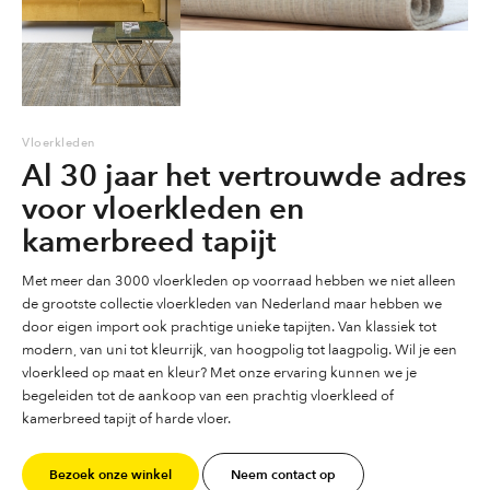
Marokkaanse berber tapijten. Bij Karpetwereld vindt u vloerkleden,
tapijten en karpetten in alle soorten en maten en in verschillende
kleuren, ronde vloerkleden, grote maten, vintage en patchwork,
moderne, klassieke vloerkleden of een vloerkleed voor de
kinderkamer, slaapkamer en/of woonkamer. Wij berekenen geen
Vloerkleden
Al 30 jaar het vertrouwde adres
verzendkosten voor Nederland voor kleden t/m 200×290 of onder de
25 kg. Gratis recht van retour 14 dagen vanaf levering op
voor vloerkleden en
winkelvoorraad vloerkleden.
kamerbreed tapijt
Vloerkleden zijn onmisbaar is uw interieur! Dat is niet raar want een
vloerkleed maakt het karakter van je woonkamer of slaapkamer. Het
Met meer dan 3000 vloerkleden op voorraad hebben we niet alleen
zorgt ook voor een comfortabel en behaaglijk gevoel en sfeer in je
de grootste collectie vloerkleden van Nederland maar hebben we
interieur.
door eigen import ook prachtige unieke tapijten. Van klassiek tot
modern, van uni tot kleurrijk, van hoogpolig tot laagpolig. Wil je een
Wij bieden u een uitgebreid aanbod vloerkleden, tapijten en karpetten
vloerkleed op maat en kleur? Met onze ervaring kunnen we je
in veel kleuren en maten. Ook hebben wij een grote collectie
begeleiden tot de aankoop van een prachtig vloerkleed of
vloerkleden in grote afmetingen. Wilt u een vloerkleed op maat laten
kamerbreed tapijt of harde vloer.
maken ? Informeer naar de mogelijkheden. Wij hebben voor iedereen
een passend karpet, tapijt of vloerkleed, in kleine en grote maten,
Bezoek onze winkel
Neem contact op
hoog- en laagpolige karpetten en vloerkleden in veel designs en