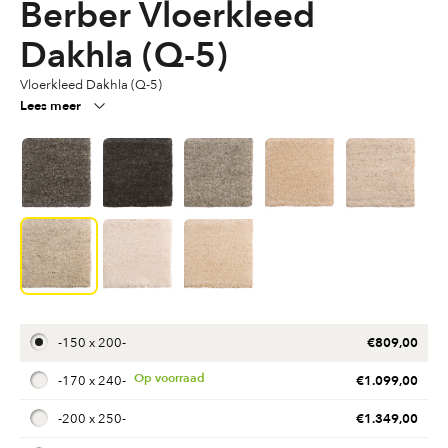
Berber Vloerkleed
Dakhla (Q-5)
Vloerkleed Dakhla (Q-5)
Lees meer
€
809,00
-
150 x 200
-
€
1.099,00
-
170 x 240
-
€
1.349,00
-
200 x 250
-