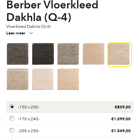
Berber Vloerkleed
Dakhla (Q-4)
Vloerkleed Dakhla (Q-4)
Lees meer
€
809,00
-
150 x 200
-
€
1.099,00
-
170 x 240
-
€
1.349,00
-
200 x 250
-