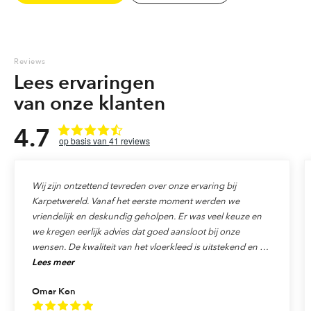
kleuren. Voor iedere plek in huis is er wel een mooi vloerkleed te
vinden. Overtuig u zelf van de grote collecties met de vele
mogelijkheden die wij kunnen aanbieden. 1200 m2 winkel met alle
soorten vloerkleden onder één dak.
Reviews
Lees ervaringen
Marokkaanse berber tapijten
van onze klanten
4.7
41
reviews
Wij zijn ontzettend tevreden over onze ervaring bij
Karpetwereld. Vanaf het eerste moment werden we
vriendelijk en deskundig geholpen. Er was veel keuze en
we kregen eerlijk advies dat goed aansloot bij onze
wensen. De kwaliteit van het vloerkleed is uitstekend en de
Lees meer
levering verliep precies zoals afgesproken. Ook de service
was top: alles werd netjes afgehandeld en we voelden ons
Omar Kon
echt als klant gewaardeerd. We raden Karpetwereld dan
ook van harte aan aan iedereen die op zoek is naar