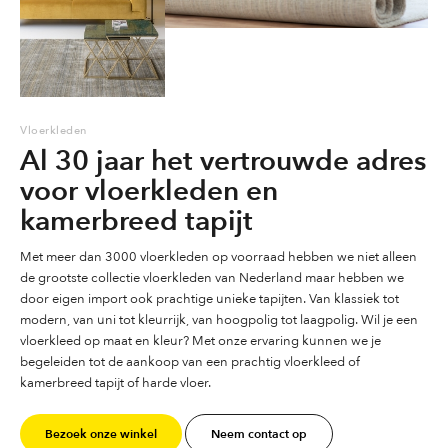
Marokkaanse berber tapijten. Bij Karpetwereld vindt u vloerkleden,
tapijten en karpetten in alle soorten en maten en in verschillende
kleuren, ronde vloerkleden, grote maten, vintage en patchwork,
moderne, klassieke vloerkleden of een vloerkleed voor de
kinderkamer, slaapkamer en/of woonkamer. Wij berekenen geen
Vloerkleden
Al 30 jaar het vertrouwde adres
verzendkosten voor Nederland voor kleden t/m 200×290 of onder de
25 kg. Gratis recht van retour 14 dagen vanaf levering op
voor vloerkleden en
winkelvoorraad vloerkleden.
kamerbreed tapijt
Vloerkleden zijn onmisbaar is uw interieur! Dat is niet raar want een
vloerkleed maakt het karakter van je woonkamer of slaapkamer. Het
Met meer dan 3000 vloerkleden op voorraad hebben we niet alleen
zorgt ook voor een comfortabel en behaaglijk gevoel en sfeer in je
de grootste collectie vloerkleden van Nederland maar hebben we
interieur.
door eigen import ook prachtige unieke tapijten. Van klassiek tot
modern, van uni tot kleurrijk, van hoogpolig tot laagpolig. Wil je een
Wij bieden u een uitgebreid aanbod vloerkleden, tapijten en karpetten
vloerkleed op maat en kleur? Met onze ervaring kunnen we je
in veel kleuren en maten. Ook hebben wij een grote collectie
begeleiden tot de aankoop van een prachtig vloerkleed of
vloerkleden in grote afmetingen. Wilt u een vloerkleed op maat laten
kamerbreed tapijt of harde vloer.
maken ? Informeer naar de mogelijkheden. Wij hebben voor iedereen
een passend karpet, tapijt of vloerkleed, in kleine en grote maten,
Bezoek onze winkel
Neem contact op
hoog- en laagpolige karpetten en vloerkleden in veel designs en