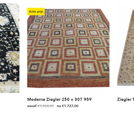
Actie prijs
Moderne Ziegler 250 x 307 959
Ziegler 
vanaf
€
3.454,00
€
1.727,00
Dit
product
heeft
meerdere