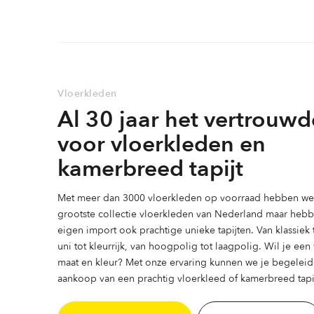
variaties.
Deze
optie
kan
gekozen
Vloerkleden
worden
Al 30 jaar het vertrouwd
op
de
voor vloerkleden en
productpagina
kamerbreed tapijt
Met meer dan 3000 vloerkleden op voorraad hebben we 
grootste collectie vloerkleden van Nederland maar heb
eigen import ook prachtige unieke tapijten. Van klassiek
uni tot kleurrijk, van hoogpolig tot laagpolig. Wil je ee
maat en kleur? Met onze ervaring kunnen we je begeleid
aankoop van een prachtig vloerkleed of kamerbreed tapij