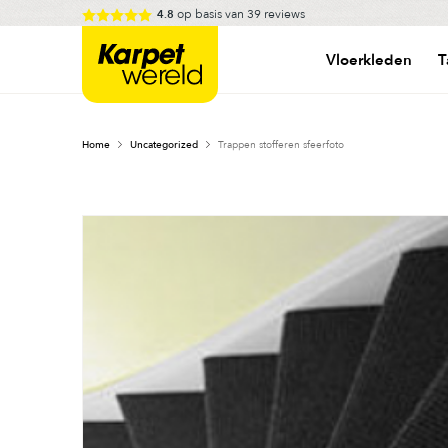
Skip
op basis van
39
reviews
4.8
to
Karpetwereld
content
Vloerkleden
T
Home
Uncategorized
Trappen stofferen sfeerfoto