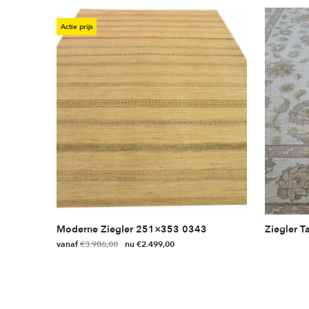
Actie prijs
Moderne Ziegler 251×353 0343
Ziegler T
vanaf
€
3.986,00
€
2.499,00
Dit
product
heeft
meerdere