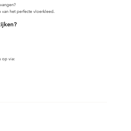
ntvangen?
n van het perfecte vloerkleed.
kijken?
 op via: