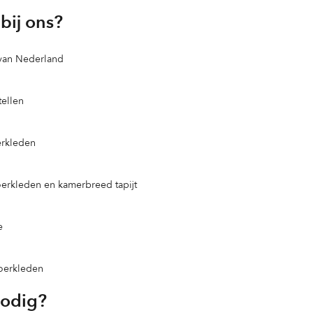
bij ons?
 van Nederland
ellen
erkleden
loerkleden en kamerbreed tapijt
e
loerkleden
nodig?