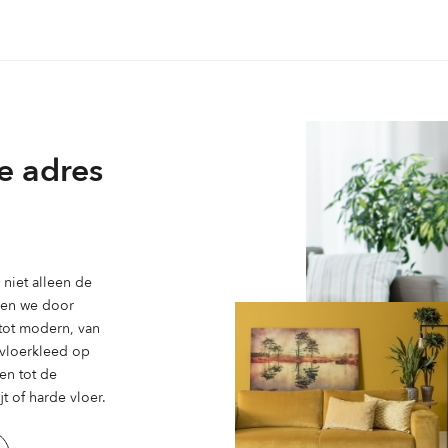
e adres
niet alleen de
ben we door
 tot modern, van
n vloerkleed op
en tot de
t of harde vloer.