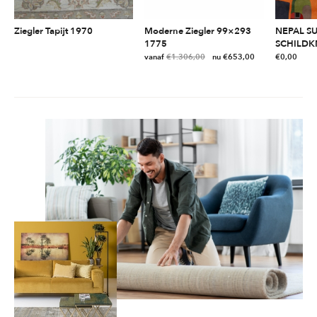
Ziegler Tapijt 1970
Moderne Ziegler 99×293
NEPAL S
1775
SCHILDK
vanaf
€
1.306,00
€
653,00
€
0,00
Dit
product
heeft
meerdere
variaties.
Deze
optie
kan
gekozen
worden
op
de
productpagina