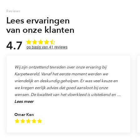
Reviews
Lees ervaringen
van onze klanten
4.7
41
reviews
Wij zijn ontzettend tevreden over onze ervaring bij
Karpetwereld. Vanaf het eerste moment werden we
vriendelijk en deskundig geholpen. Er was veel keuze en
we kregen eerlijk advies dat goed aansloot bij onze
wensen. De kwaliteit van het vloerkleed is uitstekend en de
Lees meer
levering verliep precies zoals afgesproken. Ook de service
was top: alles werd netjes afgehandeld en we voelden ons
Omar Kon
echt als klant gewaardeerd. We raden Karpetwereld dan
ook van harte aan aan iedereen die op zoek is naar
kwaliteit, vakmanschap en uitstekende service!