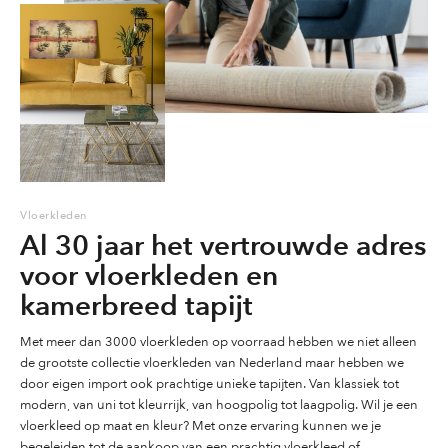
op
de
productpag
Vloerkleden
Al 30 jaar het vertrouwde adres
voor vloerkleden en
kamerbreed tapijt
Met meer dan 3000 vloerkleden op voorraad hebben we niet alleen
de grootste collectie vloerkleden van Nederland maar hebben we
door eigen import ook prachtige unieke tapijten. Van klassiek tot
modern, van uni tot kleurrijk, van hoogpolig tot laagpolig. Wil je een
vloerkleed op maat en kleur? Met onze ervaring kunnen we je
begeleiden tot de aankoop van een prachtig vloerkleed of