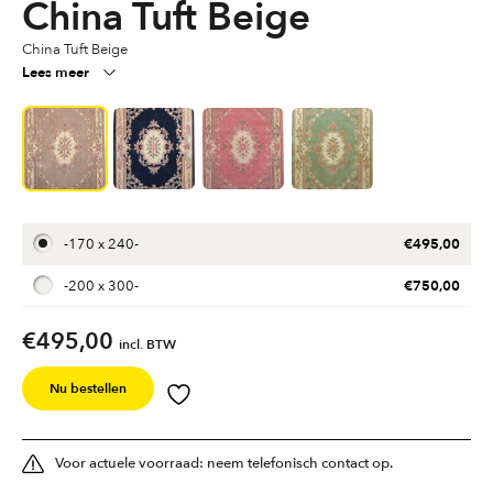
China Tuft Beige
China Tuft Beige
Lees meer
€
495,00
-
170 x 240
-
€
750,00
-
200 x 300
-
€
495,00
incl. BTW
Nu bestellen
Voor actuele voorraad: neem telefonisch contact op.