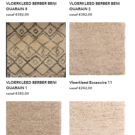
VLOERKLEED BERBER BENI
VLOERKLEED BERBER BENI
OUARAIN 3
OUARAIN 2
vanaf
€
382,00
vanaf
€
382,00
Dit
Dit
product
product
heeft
heeft
meerdere
meerdere
variaties.
variaties.
Deze
Deze
optie
optie
kan
kan
gekozen
gekozen
worden
worden
VLOERKLEED BERBER BENI
Vloerkleed Essaouira 11
op
op
OUARAIN 1
vanaf
€
242,00
de
de
vanaf
€
382,00
Dit
productpagina
productpagina
Dit
product
product
heeft
heeft
meerdere
meerdere
variaties.
variaties.
Deze
Deze
optie