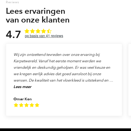
Reviews
Lees ervaringen
van onze klanten
4.7
41
reviews
Wij zijn ontzettend tevreden over onze ervaring bij
Karpetwereld. Vanaf het eerste moment werden we
vriendelijk en deskundig geholpen. Er was veel keuze en
we kregen eerlijk advies dat goed aansloot bij onze
wensen. De kwaliteit van het vloerkleed is uitstekend en de
Lees meer
levering verliep precies zoals afgesproken. Ook de service
was top: alles werd netjes afgehandeld en we voelden ons
Omar Kon
echt als klant gewaardeerd. We raden Karpetwereld dan
ook van harte aan aan iedereen die op zoek is naar
kwaliteit, vakmanschap en uitstekende service!