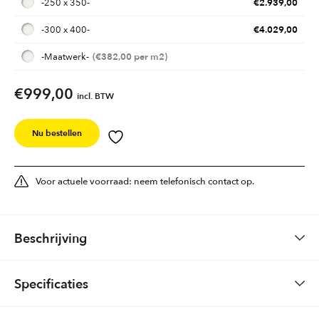
€
2.939,00
-
250 x 350
-
€
4.029,00
-
300 x 400
-
€
382,00
-
Maatwerk
-
€999,00
incl. BTW
Nu bestellen
Voor actuele voorraad: neem telefonisch contact op.
Beschrijving
Kleur 1
Specificaties
TECHNISCHE
:
Dubbeldraads geknoopt. (torsadé garen)