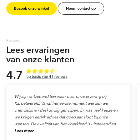
Bezoek onze winkel
Neem contact op
Gewicht: ca. 4,7 kg per m2.
Poolhoogte: ca. 30 mm.
Reviews
Lees ervaringen
van onze klanten
4.7
41
reviews
Wij zijn ontzettend tevreden over onze ervaring bij
Karpetwereld. Vanaf het eerste moment werden we
vriendelijk en deskundig geholpen. Er was veel keuze en
we kregen eerlijk advies dat goed aansloot bij onze
wensen. De kwaliteit van het vloerkleed is uitstekend en de
Lees meer
levering verliep precies zoals afgesproken. Ook de service
was top: alles werd netjes afgehandeld en we voelden ons