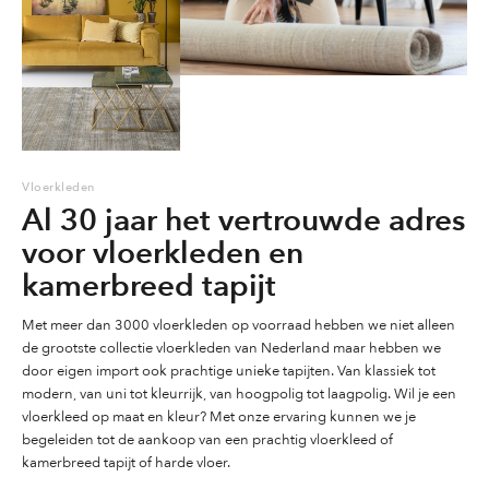
KLEUREN
:
Kleuren kunnen enigszins afwijken.
LEVERTIJDEN
:
Alle 8 kleuren van de Essaouira worden
in 170 x 240 cm op voorraad gehouden.
Een kleur kan echter tijdelijk uitverkocht
zijn.
Vloerkleden
Indien niet voorradig, levertijd ca. 12
Al 30 jaar het vertrouwde adres
weken.
voor vloerkleden en
TECHNISCHE
:
Enkeldraads geknoopt.
kamerbreed tapijt
INFORMATIE
Elk knoopje bevat 2 wollen pooldraden
Met meer dan 3000 vloerkleden op voorraad hebben we niet alleen
die samen het loopvlak vormen.
de grootste collectie vloerkleden van Nederland maar hebben we
door eigen import ook prachtige unieke tapijten. Van klassiek tot
De knoopdichtheid is ca. 16/16 per dm2
modern, van uni tot kleurrijk, van hoogpolig tot laagpolig. Wil je een
vloerkleed op maat en kleur? Met onze ervaring kunnen we je
ofwel, ca. 16x16x100 = ca. 25.600
begeleiden tot de aankoop van een prachtig vloerkleed of
knopen p m2.
kamerbreed tapijt of harde vloer.
De pooldichtheid is ca.: 51.200 per m2.