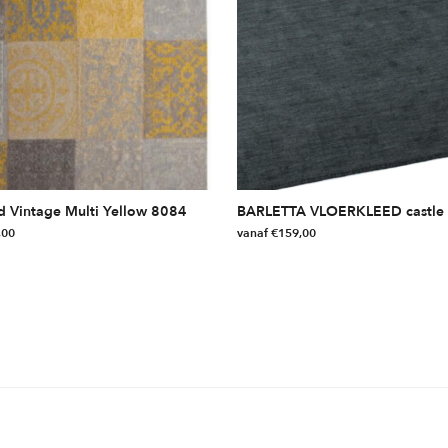
d Vintage Multi Yellow 8084
BARLETTA VLOERKLEED castle 
,00
vanaf
€
159,00
Dit
product
heeft
meerdere
variaties.
Deze
optie
kan
gekozen