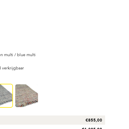
en multi / blue multi
 verkrijgbaar
€
855,00