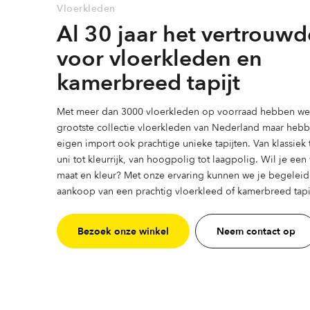
Vloerkleden
worden
worden
Al 30 jaar het vertrouwd
op
op
de
de
voor vloerkleden en
productpagina
productpag
kamerbreed tapijt
Met meer dan 3000 vloerkleden op voorraad hebben we 
grootste collectie vloerkleden van Nederland maar heb
eigen import ook prachtige unieke tapijten. Van klassiek
uni tot kleurrijk, van hoogpolig tot laagpolig. Wil je ee
maat en kleur? Met onze ervaring kunnen we je begeleid
aankoop van een prachtig vloerkleed of kamerbreed tapij
Bezoek onze winkel
Neem contact op