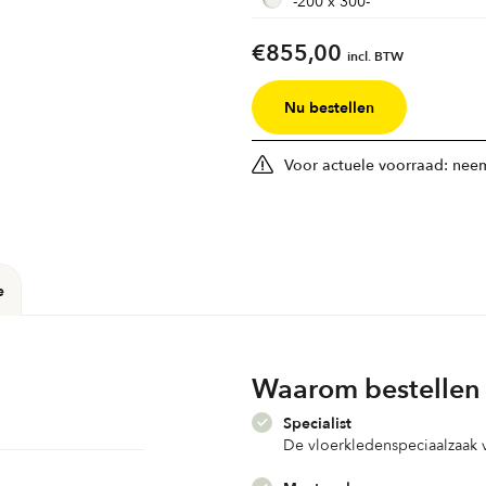
-
200 x 300
-
€
855,00
incl. BTW
Nu bestellen
Voor actuele voorraad: neem
e
Waarom bestellen 
Specialist
De vloerkledenspeciaalzaak