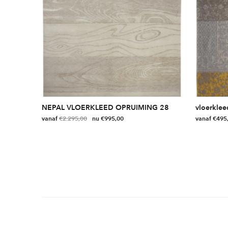
NEPAL VLOERKLEED OPRUIMING 28
vloerklee
vanaf
€
2.295,00
€
995,00
vanaf
€
495
Dit
Dit
product
product
heeft
heeft
meerdere
meerdere
variaties.
variaties.
Deze
Deze
optie
optie
kan
kan
gekozen
gekozen