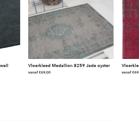
wall
Vloerkleed Medallion 8259 Jade oyster
Vloerkl
vanaf
€
69,00
vanaf
€
69
Dit
Dit
product
product
heeft
heeft
meerdere
meerdere
variaties.
variaties.
Deze
Deze
optie
optie
kan
kan
gekozen
gekozen