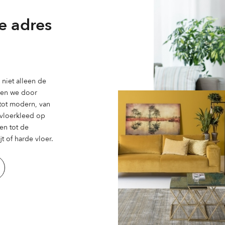
worden
e adres
op
de
ina
productpagina
niet alleen de
ben we door
 tot modern, van
n vloerkleed op
en tot de
t of harde vloer.