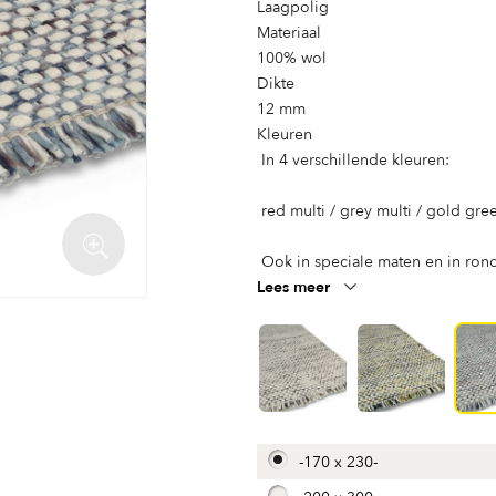
Laagpolig
Materiaal
100% wol
Dikte
12 mm
Kleuren
In 4 verschillende kleuren:
red multi / grey multi / gold gre
Ook in speciale maten en in rond
Lees meer
-
170 x 230
-