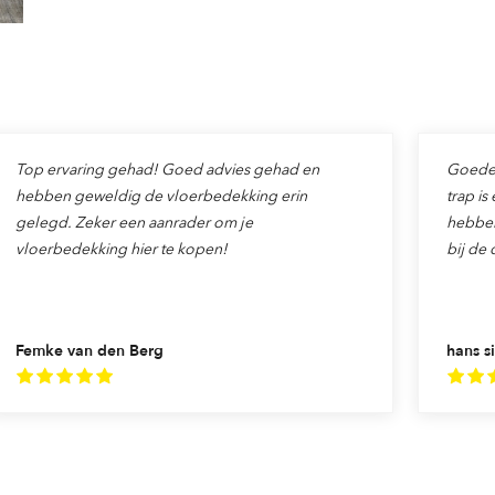
Top ervaring gehad! Goed advies gehad en
Goede v
hebben geweldig de vloerbedekking erin
trap is
gelegd. Zeker een aanrader om je
hebben
vloerbedekking hier te kopen!
bij de 
Femke van den Berg
hans si