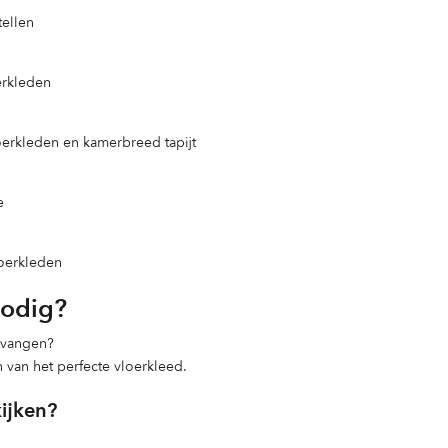
ellen
erkleden
loerkleden en kamerbreed tapijt
e
loerkleden
nodig?
ntvangen?
n van het perfecte vloerkleed.
kijken?