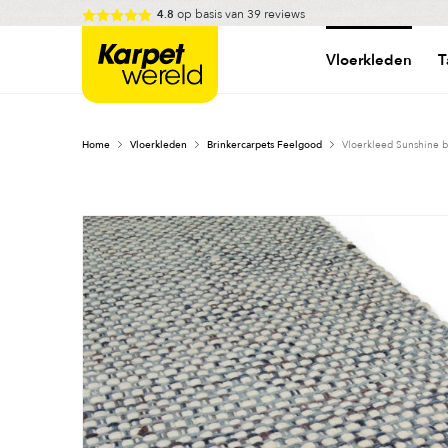
Skip
op basis van
39
reviews
4.8
to
Karpetwereld
content
Vloerkleden
T
Home
Vloerkleden
Brinkercarpets Feelgood
Vloerkleed Sunshine b