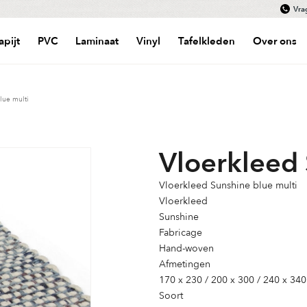
Vra
apijt
PVC
Laminaat
Vinyl
Tafelkleden
Over ons
lue multi
Vloerkleed 
Vloerkleed Sunshine blue multi
Vloerkleed
Sunshine
Fabricage
Hand-woven
Afmetingen
170 x 230 / 200 x 300 / 240 x 340
Soort