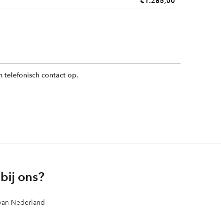
€
1.285,00
 telefonisch contact op.
bij ons?
 van Nederland