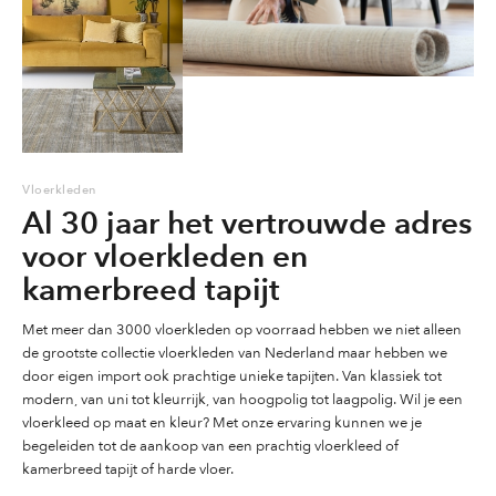
kleuren, ronde vloerkleden, grote maten, vintage en patchwork,
moderne, klassieke vloerkleden of een vloerkleed voor de
kinderkamer, slaapkamer en/of woonkamer. Wij berekenen geen
verzendkosten voor Nederland. Gratis recht van retour 14 dagen
vanaf levering.
Vloerkleden zijn onmisbaar is uw interieur! Dat is niet raar want een
vloerkleed maakt het karakter van je woonkamer of slaapkamer. Het
Vloerkleden
zorgt ook voor een comfortabel en behaaglijk gevoel en sfeer in je
Al 30 jaar het vertrouwde adres
interieur.
voor vloerkleden en
Wij bieden u een uitgebreid aanbod vloerkleden, tapijten en
kamerbreed tapijt
karpetten in veel kleuren en maten. Ook hebben wij een grote
collectie vloerkleden in grote afmetingen. Wilt u een vloerkleed op
Met meer dan 3000 vloerkleden op voorraad hebben we niet alleen
maat laten maken ? Informeer naar de mogelijkheden. Wij hebben
de grootste collectie vloerkleden van Nederland maar hebben we
voor iedereen een passend karpet, tapijt of vloerkleed, in kleine en
door eigen import ook prachtige unieke tapijten. Van klassiek tot
grote maten, hoog- en laagpolige karpetten en vloerkleden in veel
modern, van uni tot kleurrijk, van hoogpolig tot laagpolig. Wil je een
designs en kleuren. Voor iedere plek in huis is er wel een mooi
vloerkleed op maat en kleur? Met onze ervaring kunnen we je
vloerkleed te vinden. Overtuig u zelf van de grote collecties met de
begeleiden tot de aankoop van een prachtig vloerkleed of
vele mogelijkheden die wij kunnen aanbieden. 1200 m2 winkel met
kamerbreed tapijt of harde vloer.
alle soorten vloerkleden onder één dak.