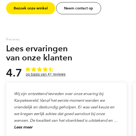
Bezoek onze winkel
Neem contact op
Marokkaanse berber tapijten
Reviews
Lees ervaringen
van onze klanten
4.7
41
reviews
Wij zijn ontzettend tevreden over onze ervaring bij
Karpetwereld. Vanaf het eerste moment werden we
vriendelijk en deskundig geholpen. Er was veel keuze en
we kregen eerlijk advies dat goed aansloot bij onze
wensen. De kwaliteit van het vloerkleed is uitstekend en de
Lees meer
levering verliep precies zoals afgesproken. Ook de service
was top: alles werd netjes afgehandeld en we voelden ons