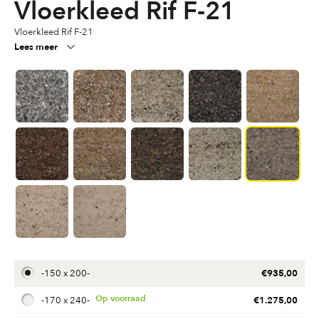
Vloerkleed Rif F-21
Vloerkleed Rif F-21
Lees meer
€
935,00
-
150 x 200
-
€
1.275,00
-
170 x 240
-