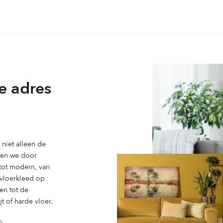
variaties.
Deze
optie
kan
gekozen
worden
op
e adres
de
productpagina
ina
niet alleen de
ben we door
 tot modern, van
n vloerkleed op
en tot de
t of harde vloer.