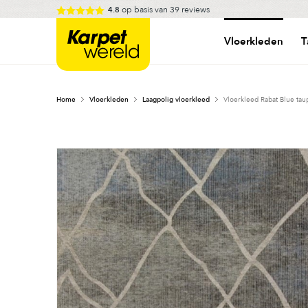
Skip
op basis van
39
reviews
4.8
to
Karpetwereld
content
Vloerkleden
T
Home
Vloerkleden
Laagpolig vloerkleed
Vloerkleed Rabat Blue tau