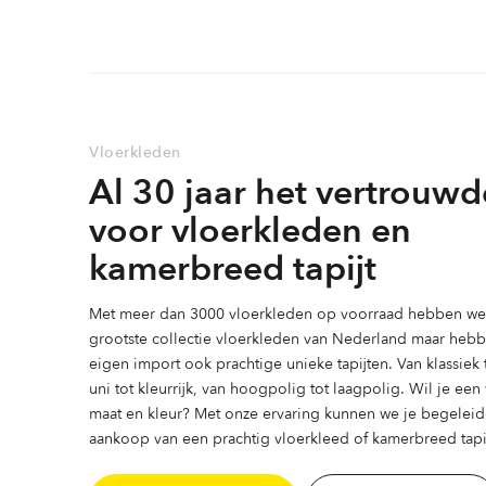
meerdere
variaties.
variaties.
Deze
Deze
optie
optie
kan
kan
gekozen
gekozen
worden
Vloerkleden
worden
op
Al 30 jaar het vertrouwd
op
de
de
productpagina
voor vloerkleden en
productpag
kamerbreed tapijt
Met meer dan 3000 vloerkleden op voorraad hebben we 
grootste collectie vloerkleden van Nederland maar heb
eigen import ook prachtige unieke tapijten. Van klassiek
uni tot kleurrijk, van hoogpolig tot laagpolig. Wil je ee
maat en kleur? Met onze ervaring kunnen we je begeleid
aankoop van een prachtig vloerkleed of kamerbreed tapij