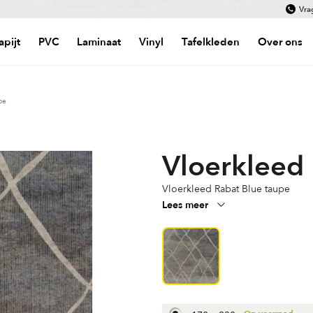
Vra
apijt
PVC
Laminaat
Vinyl
Tafelkleden
Over ons
pe
Vloerkleed
Vloerkleed Rabat Blue taupe
Lees meer