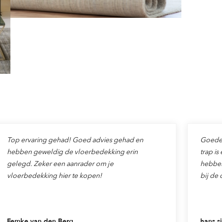
Top ervaring gehad! Goed advies gehad en
Goede v
hebben geweldig de vloerbedekking erin
trap is
gelegd. Zeker een aanrader om je
hebben
vloerbedekking hier te kopen!
bij de 
Femke van den Berg
hans si