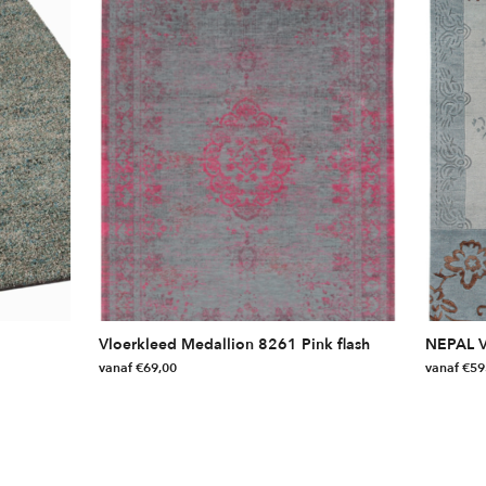
Vloerkleed Medallion 8261 Pink flash
NEPAL 
vanaf
€
69,00
vanaf
€
59
Dit
Dit
product
product
heeft
heeft
meerdere
meerdere