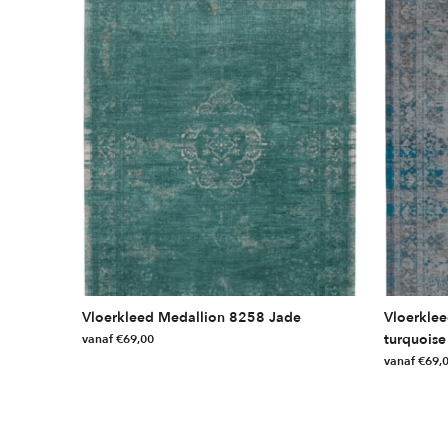
Vloerkleed Medallion 8258 Jade
Vloerkle
turquoise
vanaf
€
69,00
vanaf
€
69,
Dit
Dit
product
product
heeft
heeft
meerdere