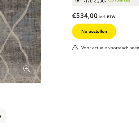
-
170 x 230
-
€
534,00
incl. BTW
Nu bestellen
Voor actuele voorraad: neem
e