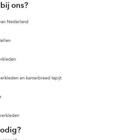
bij ons?
 van Nederland
ellen
erkleden
loerkleden en kamerbreed tapijt
e
loerkleden
nodig?