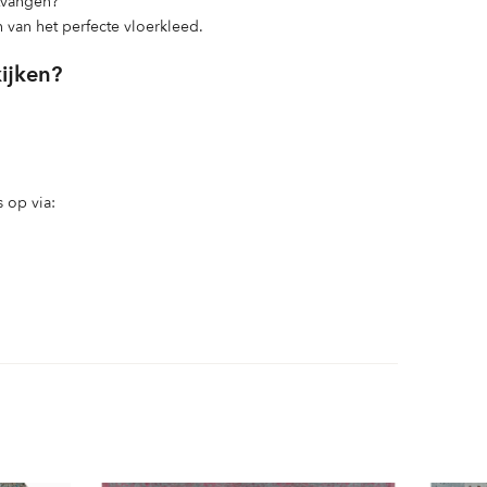
ntvangen?
n van het perfecte vloerkleed.
kijken?
 op via: