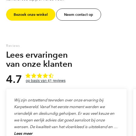
Bezoek onze winkel
Neem contact op
Reviews
Lees ervaringen
van onze klanten
4.7
41
reviews
Wij zijn ontzettend tevreden over onze ervaring bij
Karpetwereld. Vanaf het eerste moment werden we
vriendelijk en deskundig geholpen. Er was veel keuze en
we kregen eerlijk advies dat goed aansloot bij onze
wensen. De kwaliteit van het vloerkleed is uitstekend en de
Lees meer
levering verliep precies zoals afgesproken. Ook de service