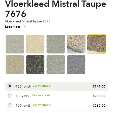
Vloerkleed Mistral Taupe
7676
Vloerkleed Mistral Taupe 7676
Lees meer
€
147,00
-
120 rond
-
€
253,00
-
133x195
-
€
262,00
-
160 rond
-