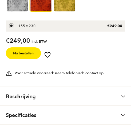
€
249,00
-
155 x 230
-
€
249,00
incl. BTW
Nu bestellen
Voor actuele voorraad: neem telefonisch contact op.
Beschrijving
Vloerkleed
Milano
Specificaties
Fabricage
jacquard-woven