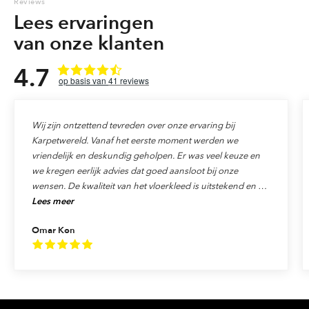
Reviews
Lees ervaringen
van onze klanten
4.7
41
reviews
Wij zijn ontzettend tevreden over onze ervaring bij
Karpetwereld. Vanaf het eerste moment werden we
vriendelijk en deskundig geholpen. Er was veel keuze en
we kregen eerlijk advies dat goed aansloot bij onze
wensen. De kwaliteit van het vloerkleed is uitstekend en de
Lees meer
levering verliep precies zoals afgesproken. Ook de service
was top: alles werd netjes afgehandeld en we voelden ons
Omar Kon
echt als klant gewaardeerd. We raden Karpetwereld dan
ook van harte aan aan iedereen die op zoek is naar
kwaliteit, vakmanschap en uitstekende service!