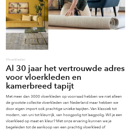
de
de
de
productpagina
productpagina
productpag
Vloerkleden
Al 30 jaar het vertrouwde adres
voor vloerkleden en
kamerbreed tapijt
Met meer dan 3000 vloerkleden op voorraad hebben we niet alleen
de grootste collectie vloerkleden van Nederland maar hebben we
door eigen import ook prachtige unieke tapijten. Van klassiek tot
modern, van uni tot kleurrijk, van hoogpolig tot laagpolig. Wil je een
vloerkleed op maat en kleur? Met onze ervaring kunnen we je
begeleiden tot de aankoop van een prachtig vloerkleed of