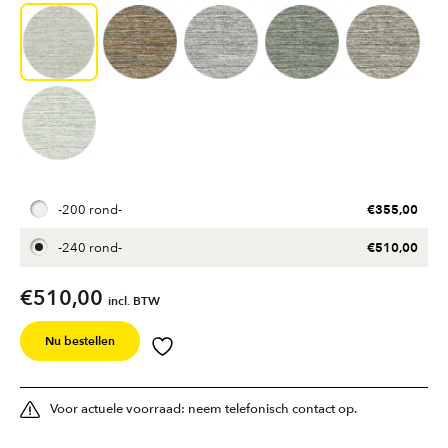
€
355,00
-
200 rond
-
€
510,00
-
240 rond
-
€
510,00
incl. BTW
Nu bestellen
Voor actuele voorraad: neem telefonisch contact op.