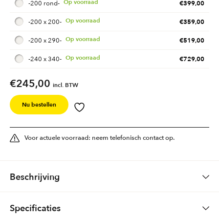
€
399,00
-
200 rond
-
€
359,00
-
200 x 200
-
€
519,00
-
200 x 290
-
€
729,00
-
240 x 340
-
€
245,00
incl. BTW
Nu bestellen
Voor actuele voorraad: neem telefonisch contact op.
Beschrijving
Vloerkleed Lissa
Specificaties