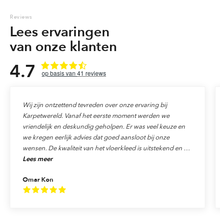
Reviews
Lees ervaringen
van onze klanten
4.7
41
reviews
Wij zijn ontzettend tevreden over onze ervaring bij
Karpetwereld. Vanaf het eerste moment werden we
vriendelijk en deskundig geholpen. Er was veel keuze en
we kregen eerlijk advies dat goed aansloot bij onze
wensen. De kwaliteit van het vloerkleed is uitstekend en de
Lees meer
levering verliep precies zoals afgesproken. Ook de service
was top: alles werd netjes afgehandeld en we voelden ons
Omar Kon
echt als klant gewaardeerd. We raden Karpetwereld dan
ook van harte aan aan iedereen die op zoek is naar
kwaliteit, vakmanschap en uitstekende service!