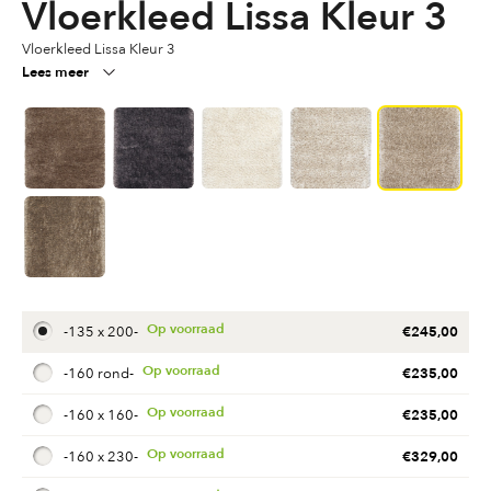
Vloerkleed Lissa Kleur 3
Vloerkleed Lissa Kleur 3
Lees meer
€
245,00
-
135 x 200
-
€
235,00
-
160 rond
-
€
235,00
-
160 x 160
-
€
329,00
-
160 x 230
-