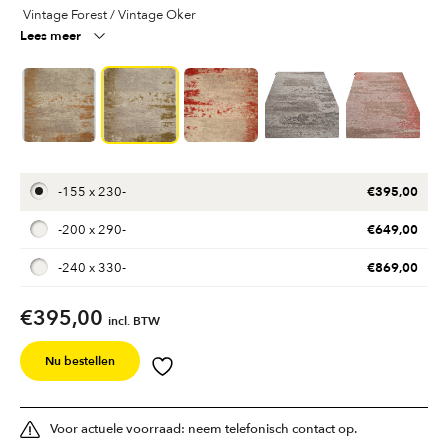
Vintage Forest / Vintage Oker
Lees meer
€
395,00
-
155 x 230
-
€
649,00
-
200 x 290
-
€
869,00
-
240 x 330
-
€
395,00
incl. BTW
Nu bestellen
Voor actuele voorraad: neem telefonisch contact op.