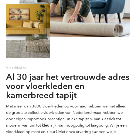
op
op
de
de
de
productpagina
productpagina
productpag
Vloerkleden
Al 30 jaar het vertrouwde adres
voor vloerkleden en
kamerbreed tapijt
Met meer dan 3000 vloerkleden op voorraad hebben we niet alleen
de grootste collectie vloerkleden van Nederland maar hebben we
door eigen import ook prachtige unieke tapijten. Van klassiek tot
modern, van uni tot kleurrijk, van hoogpolig tot laagpolig. Wil je een
vloerkleed op maat en kleur? Met onze ervaring kunnen we je