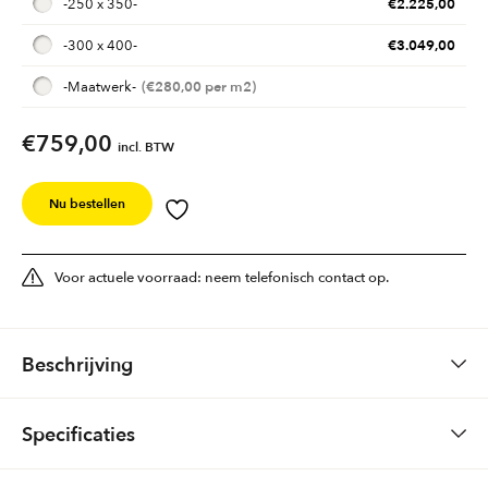
€
2.225,00
-
250 x 350
-
€
3.049,00
-
300 x 400
-
€
280,00
-
Maatwerk
-
€759,00
incl. BTW
Nu bestellen
Voor actuele voorraad: neem telefonisch contact op.
Beschrijving
Specificaties