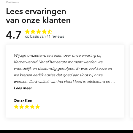
Reviews
Lees ervaringen
van onze klanten
4.7
41
reviews
Wij zijn ontzettend tevreden over onze ervaring bij
Karpetwereld. Vanaf het eerste moment werden we
vriendelijk en deskundig geholpen. Er was veel keuze en
we kregen eerlijk advies dat goed aansloot bij onze
wensen. De kwaliteit van het vloerkleed is uitstekend en de
Lees meer
levering verliep precies zoals afgesproken. Ook de service
was top: alles werd netjes afgehandeld en we voelden ons
Omar Kon
echt als klant gewaardeerd. We raden Karpetwereld dan
ook van harte aan aan iedereen die op zoek is naar
kwaliteit, vakmanschap en uitstekende service!