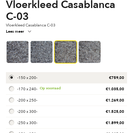
Vloerkleed Casablanca
C-03
Vloerkleed Casablanca C-03
Lees meer
€
759,00
-
150 x 200
-
€
1.035,00
-
170 x 240
-
€
1.269,00
-
200 x 250
-
€
1.525,00
-
200 x 300
-
€
1.899,00
-
250 x 300
-