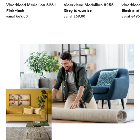
Vloerkleed Medallion 8261
Vloerkleed Medallion 8255
vloerklee
Pink flash
Grey turquoise
Black and
vanaf
€
69,00
vanaf
€
69,00
vanaf
€
495
Dit
Dit
Dit
product
product
product
heeft
heeft
heeft
meerdere
meerdere
meerdere
variaties.
variaties.
variaties.
Deze
Deze
Deze
optie
optie
optie
kan
kan
kan
gekozen
gekozen
gekozen
worden
worden
worden
op
op
op
de
de
de
productpagina
productpagina
productpag