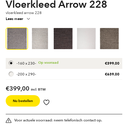
Vloerkleed Arrow 228
vloerkleed arrow 228
Lees meer
€
399,00
-
160 x 230
-
€
639,00
-
200 x 290
-
€
399,00
incl. BTW
Nu bestellen
Voor actuele voorraad: neem telefonisch contact op.