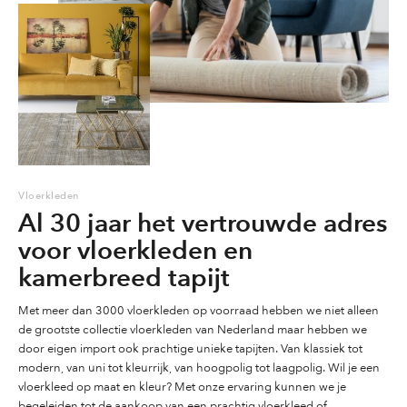
op
op
de
de
de
productpagina
productpagina
productpag
Vloerkleden
Al 30 jaar het vertrouwde adres
voor vloerkleden en
kamerbreed tapijt
Met meer dan 3000 vloerkleden op voorraad hebben we niet alleen
de grootste collectie vloerkleden van Nederland maar hebben we
door eigen import ook prachtige unieke tapijten. Van klassiek tot
modern, van uni tot kleurrijk, van hoogpolig tot laagpolig. Wil je een
vloerkleed op maat en kleur? Met onze ervaring kunnen we je
begeleiden tot de aankoop van een prachtig vloerkleed of