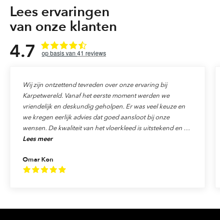
Lees ervaringen
van onze klanten
4.7
41
reviews
Wij zijn ontzettend tevreden over onze ervaring bij
Karpetwereld. Vanaf het eerste moment werden we
vriendelijk en deskundig geholpen. Er was veel keuze en
we kregen eerlijk advies dat goed aansloot bij onze
wensen. De kwaliteit van het vloerkleed is uitstekend en de
Lees meer
levering verliep precies zoals afgesproken. Ook de service
was top: alles werd netjes afgehandeld en we voelden ons
Omar Kon
echt als klant gewaardeerd. We raden Karpetwereld dan
ook van harte aan aan iedereen die op zoek is naar
kwaliteit, vakmanschap en uitstekende service!