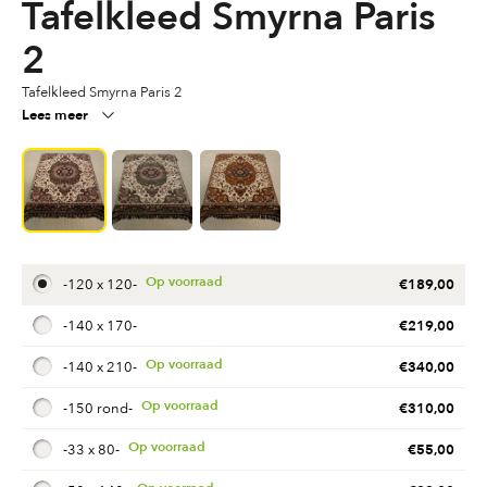
Tafelkleed Smyrna Paris
2
Tafelkleed Smyrna Paris 2
Lees meer
€
189,00
-
120 x 120
-
€
219,00
-
140 x 170
-
€
340,00
-
140 x 210
-
€
310,00
-
150 rond
-
€
55,00
-
33 x 80
-