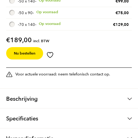
€
99,00
-
50 x 140
-
€
75,00
-
50 x 90
-
€
129,00
-
70 x 140
-
€
189,00
incl. BTW
Nu bestellen
Voor actuele voorraad: neem telefonisch contact op.
Beschrijving
Smyrna tafelkleed Paris
Specificaties
Kwaliteit: Wol
120 x 120, 140 x 170, 140 x 210, 150 rond, 33 x 80, 50 x