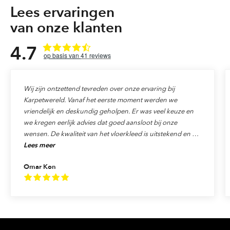
Lees ervaringen
van onze klanten
4.7
41
reviews
Wij zijn ontzettend tevreden over onze ervaring bij
Karpetwereld. Vanaf het eerste moment werden we
vriendelijk en deskundig geholpen. Er was veel keuze en
we kregen eerlijk advies dat goed aansloot bij onze
wensen. De kwaliteit van het vloerkleed is uitstekend en de
Lees meer
levering verliep precies zoals afgesproken. Ook de service
was top: alles werd netjes afgehandeld en we voelden ons
Omar Kon
echt als klant gewaardeerd. We raden Karpetwereld dan
ook van harte aan aan iedereen die op zoek is naar
kwaliteit, vakmanschap en uitstekende service!