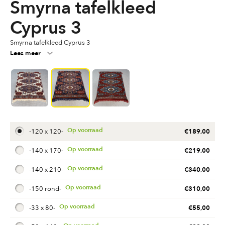
Smyrna tafelkleed
Cyprus 3
Smyrna tafelkleed Cyprus 3
Lees meer
€
189,00
-
120 x 120
-
€
219,00
-
140 x 170
-
€
340,00
-
140 x 210
-
€
310,00
-
150 rond
-
€
55,00
-
33 x 80
-