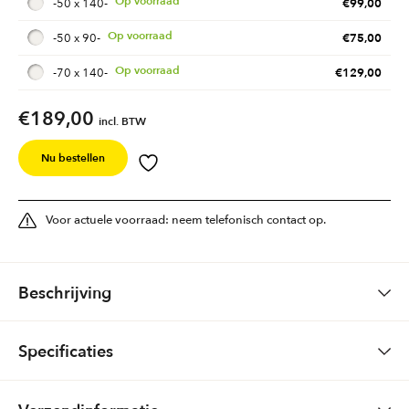
€
99,00
-
50 x 140
-
€
75,00
-
50 x 90
-
€
129,00
-
70 x 140
-
€
189,00
incl. BTW
Nu bestellen
Voor actuele voorraad: neem telefonisch contact op.
Beschrijving
Smyrna tafelkleed Cyprus
Specificaties
Kwaliteit: Wol
120 x 120, 140 x 170, 140 x 210, 150 rond, 33 x 80, 50 x