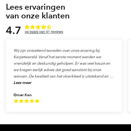
Lees ervaringen
van onze klanten
4.7
41
reviews
Wij zijn ontzettend tevreden over onze ervaring bij
Karpetwereld. Vanaf het eerste moment werden we
vriendelijk en deskundig geholpen. Er was veel keuze en
we kregen eerlijk advies dat goed aansloot bij onze
wensen. De kwaliteit van het vloerkleed is uitstekend en de
Lees meer
levering verliep precies zoals afgesproken. Ook de service
was top: alles werd netjes afgehandeld en we voelden ons
Omar Kon
echt als klant gewaardeerd. We raden Karpetwereld dan
ook van harte aan aan iedereen die op zoek is naar
kwaliteit, vakmanschap en uitstekende service!