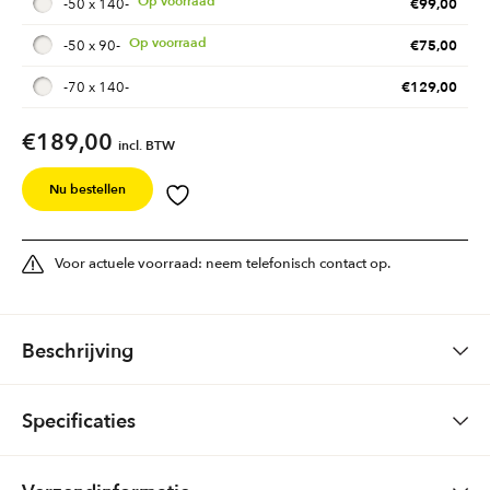
€
99,00
-
50 x 140
-
€
75,00
-
50 x 90
-
€
129,00
-
70 x 140
-
€
189,00
incl. BTW
Nu bestellen
Voor actuele voorraad: neem telefonisch contact op.
Beschrijving
Smyrna tafelkleed Cordoba
Specificaties
Kwaliteit: Wol
120 x 120, 140 x 170, 140 x 210, 150 rond, 33 x 80, 50 x