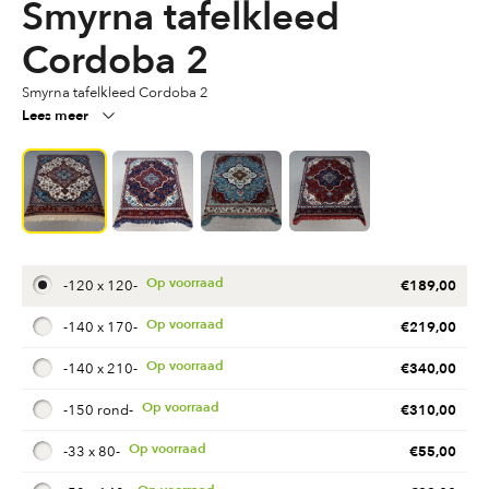
Smyrna tafelkleed
Cordoba 2
Smyrna tafelkleed Cordoba 2
Lees meer
€
189,00
-
120 x 120
-
€
219,00
-
140 x 170
-
€
340,00
-
140 x 210
-
€
310,00
-
150 rond
-
€
55,00
-
33 x 80
-