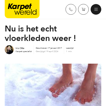
Skip
Karpetwereld
to
content
Nu is het echt
vloerkleden weer !
Iris Otte
Geschreven
17 januari 2017
Leestijd
Karpet specialist
Gewijzigd
19 april 2024
1 min.