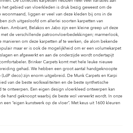
nnen. De collecties karpetten hebben heel veel variaties aan
op het gebied van vloerkleden is druk bezig geweest om de
e woonmaand, liggen er veel van deze kleden bij ons in de
ben zich uitgesloofd om allerlei soorten karpetten van
ken. Ambiant, Belakos en Jabo zijn een kleine greep uit deze
en met de verschillende patroonvloerbedekkingen; marmerlook,
erse manieren om deze karpetten af te werken, de alom bekende
populair maar er is ook de mogelijkheid om er een volumekarpet
eslagen en afgewerkt en aan de onderzijde wordt ondertapijt
comfortabeler. Brinker Carpets komt met hele leuke nieuwe
uitbreiding gehad. We hebben een groot aantal handgeknoopte
re (LdP deco) zijn enorm uitgebreid. De Munk Carpets en Karpi
d van de beste wolkwaliteiten en de beste synthetische
eed te ontwerpen. Een eigen design vloerkleed ontwerpen kan
 de hand geknoopt waarbij de beste wol verwerkt wordt. In onze
n een “eigen kunstwerk op de vloer”. Met keus uit 1600 kleuren