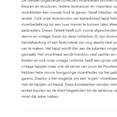
De nieuwe uitgebreide collectie’s vloerkleden stromen bi
kleuren en structuren. Iedere leverancier en importeur 
vloerkleden een nieuwe look te geven. Vanaf oktober, d
winkel. Ook onze leveranciers van kamerbreed tapijt heb
vloerbedekking op een luxe manier te kunnen laten afwer
aanbieders. Desso Tarkett heeft zich vooral afgescheid
denim en vintage horen bij deze collecties. Er zijn div
bandafwerking of een festonsteek zijn nog steeds heel 
van te maken. Het tapijt wordt dan aan de zijkanten omg
gemaakt. Het vloerkleed wordt hierdoor veel zachter en 
kleden en ook onze vintage collectie heeft een grote 
vintage tapijten maar ook de series van Louis de Poorte
hebben hele mooie hoogpolige vloerkleden op het gebie
garens. Daarbij is het mogelijk om een “eigen” vloerkl
met de tapijten uit Nepal. Deze kunstwerken worden met
winkel kunnen wij de klant begeleiden tot de aankoop va
moet dat zeker lukken.