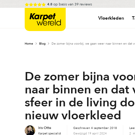
Skip
op basis van
39
reviews
4.8
to
Karpetwereld
content
Vloerkleden
T
Home
Blog
De zomer bijna voorbij, we gaan weer naar binnen en dat v
De zomer bijna voo
naar binnen en dat
sfeer in de living 
nieuw vloerkleed
Iris Otte
Geschreven
4 september 2018
Lees
Karpet specialist
Gewijzigd
19 april 2024
2 m