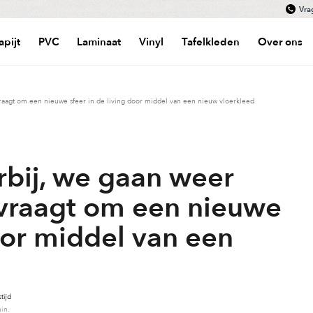
Vra
apijt
PVC
Laminaat
Vinyl
Tafelkleden
Over ons
raagt om een nieuwe sfeer in de living door middel van een nieuw vloerkleed
rbij, we gaan weer
 vraagt om een nieuwe
door middel van een
tijd
in.