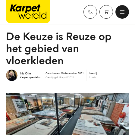
Skip
Karpetwereld
to
content
De Keuze is Reuze op
het gebied van
vloerkleden
Iris Otte
Geschreven
10 december 2021
Leestijd
Karpet specialist
Gewijzigd
19 april 2024
1 min.