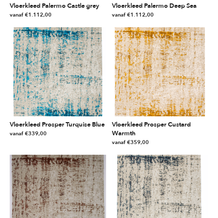
Vloerkleed Palermo Castle grey
Vloerkleed Palermo Deep Sea
vanaf
€
1.112,00
vanaf
€
1.112,00
Dit
Dit
product
product
heeft
heeft
meerdere
meerdere
variaties.
variaties.
Deze
Deze
optie
optie
kan
kan
gekozen
gekozen
worden
worden
Vloerkleed Prosper Turquise Blue
Vloerkleed Prosper Custard
op
op
Warmth
vanaf
€
339,00
de
de
vanaf
€
359,00
Dit
productpagina
productpagina
Dit
product
product
heeft
heeft
meerdere
meerdere
variaties.
variaties.
Deze
Deze
optie
optie
kan