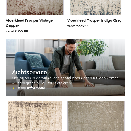
kan
gekozen
gekozen
worden
worden
op
Vloerkleed Prosper Vintage
Vloerkleed Prosper Indigo Grey
op
de
Copper
vanaf
€
359,00
de
productpagina
vanaf
€
359,00
Dit
productpagina
Dit
product
product
heeft
heeft
meerdere
meerdere
variaties.
variaties.
Deze
Deze
optie
Zichtservice
optie
kan
Kies bij ons in de winkel een aantal vloerkleden uit, dan komen
kan
gekozen
wij hem gratis bij jou thuis etaleren.
gekozen
worden
Meer informatie
worden
op
op
de
de
productpagina
productpagina