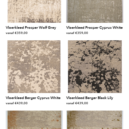
Vloerkleed Prosper Wolf Grey
Vloerkleed Prosper Cyprus White
vanaf
€
359,00
vanaf
€
359,00
Dit
Dit
product
product
heeft
heeft
meerdere
meerdere
variaties.
variaties.
Deze
Deze
optie
optie
kan
kan
gekozen
gekozen
worden
worden
Vloerkleed Berger Cyprus White
Vloerkleed Berger Black Lily
op
op
vanaf
€
439,00
vanaf
€
439,00
de
de
Dit
Dit
productpagina
productpagina
product
product
heeft
heeft
meerdere
meerdere