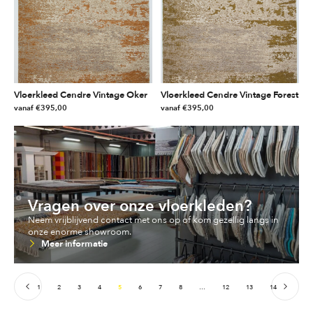
variaties.
variaties.
Deze
Deze
optie
optie
kan
kan
gekozen
gekozen
worden
worden
Vloerkleed Cendre Vintage Oker
Vloerkleed Cendre Vintage Forest
op
op
vanaf
€
395,00
vanaf
€
395,00
de
de
Dit
Dit
productpagina
productpagina
product
product
heeft
heeft
meerdere
meerdere
variaties.
variaties.
Deze
Deze
Vragen over onze vloerkleden?
optie
optie
Neem vrijblijvend contact met ons op of kom gezellig langs in
kan
kan
onze enorme showroom.
gekozen
gekozen
Meer informatie
worden
worden
op
op
de
de
1
2
3
4
5
6
7
8
…
12
13
14
productpagina
productpagina