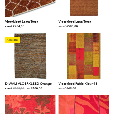
Vloerkleed Laatz Terra
Vloerkleed Lana Terra
vanaf
€
704,00
vanaf
€
585,00
Dit
Dit
product
product
Actie prijs
heeft
heeft
meerdere
meerdere
variaties.
variaties.
Deze
Deze
optie
optie
kan
kan
gekozen
gekozen
worden
worden
DIWALI VLOERKLEED Orange
Vloerkleed Pablo Kleur 98
op
op
vanaf
€
559,00
€
400,00
vanaf
€
49,00
de
de
Dit
Dit
productpagina
productpagina
product
product
heeft
heeft
meerdere
meerdere