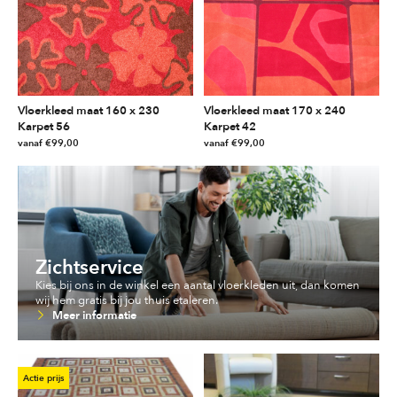
variaties.
variaties.
Deze
Deze
optie
optie
kan
kan
gekozen
gekozen
worden
worden
Vloerkleed maat 160 x 230
Vloerkleed maat 170 x 240
op
op
Karpet 56
Karpet 42
de
de
vanaf
€
99,00
vanaf
€
99,00
productpagina
productpagina
Zichtservice
Kies bij ons in de winkel een aantal vloerkleden uit, dan komen
wij hem gratis bij jou thuis etaleren.
Meer informatie
Actie prijs