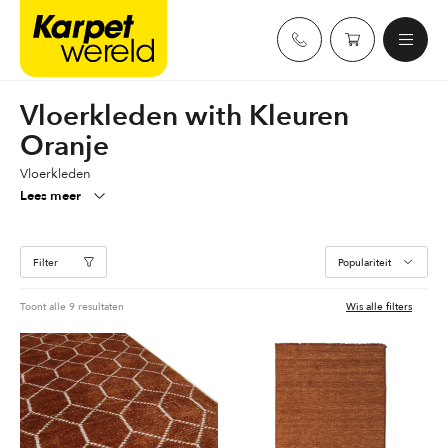
Skip
Karpetwereld
to
content
Vloerkleden with Kleuren
Oranje
Vloerkleden
Lees meer
Filter
Gesorteerd
Toont alle 9 resultaten
Wis alle filters
op
populariteit