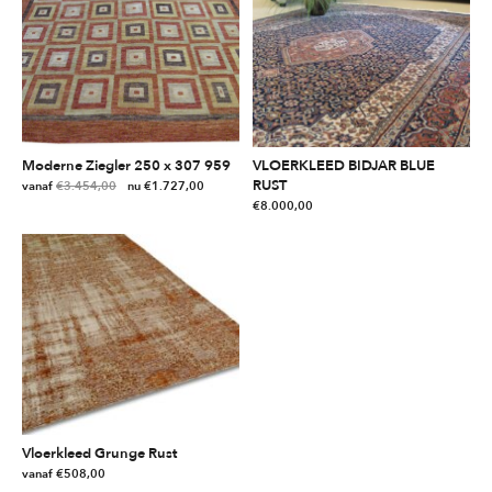
Moderne Ziegler 250 x 307 959
VLOERKLEED BIDJAR BLUE
RUST
vanaf
€
3.454,00
€
1.727,00
€
8.000,00
Dit
product
heeft
meerdere
variaties.
Deze
optie
kan
gekozen
worden
op
Vloerkleed Grunge Rust
de
vanaf
€
508,00
productpagina