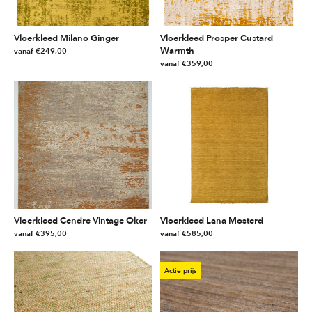
Vloerkleed Milano Ginger
Vloerkleed Prosper Custard
Warmth
vanaf
€
249,00
vanaf
€
359,00
Dit
Dit
product
product
heeft
heeft
meerdere
meerdere
variaties.
variaties.
Deze
Deze
optie
optie
kan
kan
gekozen
gekozen
worden
worden
op
Vloerkleed Cendre Vintage Oker
Vloerkleed Lana Mosterd
op
de
vanaf
€
395,00
vanaf
€
585,00
de
productpagina
Dit
Dit
productpagina
product
product
Actie prijs
heeft
heeft
meerdere
meerdere
variaties.
variaties.