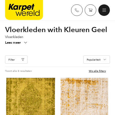
Skip
Karpetwereld
to
content
Vloerkleden with Kleuren Geel
Vloerkleden
Lees meer
Filter
Gesorteerd
Toont alle 8 resultaten
Wis alle filters
op
populariteit