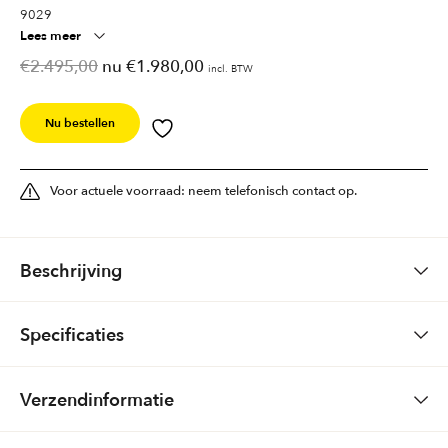
9029
Lees meer
Oorspronkelijke
Huidige
€
2.495,00
€
1.980,00
incl. BTW
prijs
prijs
was:
is:
€2.495,00.
€1.980,00.
Nu bestellen
Voor actuele voorraad: neem telefonisch contact op.
Beschrijving
Vloerkleed
Ziegler
Specificaties
Fabricage
handgeknoopt
Gewicht
0,0000 kg
Verzendinformatie
Afmetingen
243 x 181
Kleuren
Beige
Soort
laagpolig
Bestellingen via de website: Gratis bezorging (boven € 150,-) Boven