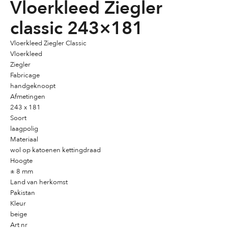
Vloerkleed Ziegler
classic 243×181
Vloerkleed Ziegler Classic
Vloerkleed
Ziegler
Fabricage
handgeknoopt
Afmetingen
243 x 181
Soort
laagpolig
Materiaal
wol op katoenen kettingdraad
Hoogte
± 8 mm
Land van herkomst
Pakistan
Kleur
beige
Art nr