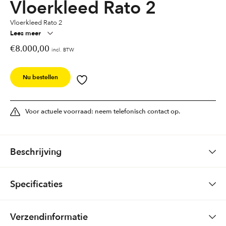
Vloerkleed Rato 2
Vloerkleed Rato 2
Lees meer
€
8.000,00
incl. BTW
Nu bestellen
Voor actuele voorraad: neem telefonisch contact op.
Beschrijving
Specificaties
Vloerkleed Rato 2
Gewicht
0,0000 kg
Verzendinformatie
Eigen inkleuring