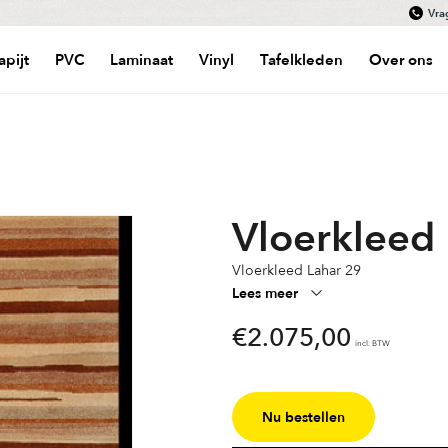
Vra
apijt
PVC
Laminaat
Vinyl
Tafelkleden
Over ons
Vloerkleed
Vloerkleed Lahar 29
Lees meer
€
2.075,00
incl. BTW
Nu bestellen