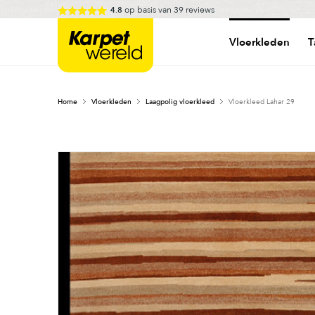
Skip
op basis van
39
reviews
4.8
to
Karpetwereld
content
Vloerkleden
T
Home
Vloerkleden
Laagpolig vloerkleed
Vloerkleed Lahar 29