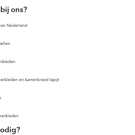
bij ons?
 van Nederland
ellen
erkleden
loerkleden en kamerbreed tapijt
e
loerkleden
nodig?