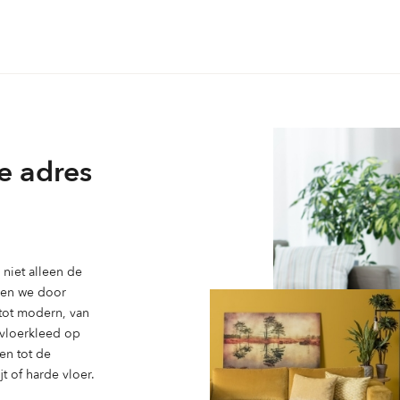
variaties.
Deze
optie
kan
gekozen
worden
op
e adres
de
ina
productpagina
niet alleen de
ben we door
 tot modern, van
n vloerkleed op
en tot de
t of harde vloer.