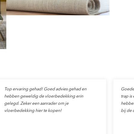
Top ervaring gehad! Goed advies gehad en
Goede v
hebben geweldig de vloerbedekking erin
trap is
gelegd. Zeker een aanrader om je
hebben
vloerbedekking hier te kopen!
bij de 