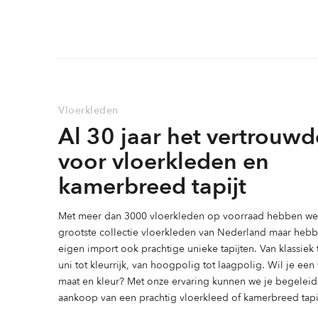
meerdere
variaties.
variaties.
Deze
Deze
optie
optie
kan
kan
gekozen
gekozen
worden
Vloerkleden
worden
op
Al 30 jaar het vertrouwd
op
de
de
productpag
voor vloerkleden en
productpagina
kamerbreed tapijt
Met meer dan 3000 vloerkleden op voorraad hebben we 
grootste collectie vloerkleden van Nederland maar heb
eigen import ook prachtige unieke tapijten. Van klassiek
uni tot kleurrijk, van hoogpolig tot laagpolig. Wil je ee
maat en kleur? Met onze ervaring kunnen we je begeleid
aankoop van een prachtig vloerkleed of kamerbreed tapij