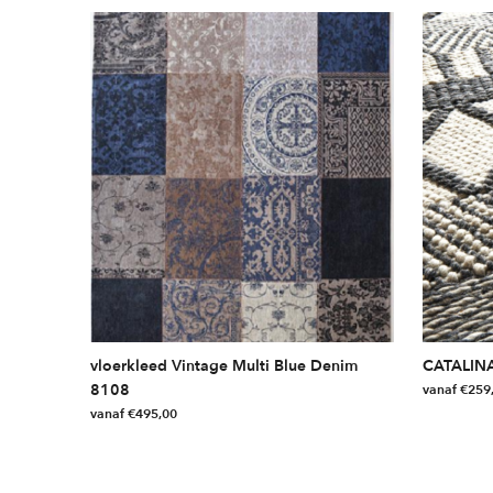
vloerkleed Vintage Multi Blue Denim
CATALINA
8108
vanaf
€
259
vanaf
€
495,00
Dit
Dit
product
product
heeft
heeft
meerdere