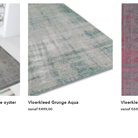
e oyster
Vloerkleed Grunge Aqua
Vloerkle
vanaf
€
499,00
vanaf
€
69
Dit
Dit
product
product
heeft
heeft
meerdere
meerdere