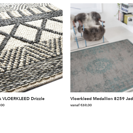
 VLOERKLEED Drizzle
Vloerkleed Medallion 8259 Jad
,00
vanaf
€
69,00
Dit
product
heeft
meerdere