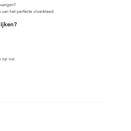
ntvangen?
n van het perfecte vloerkleed.
kijken?
 op via: