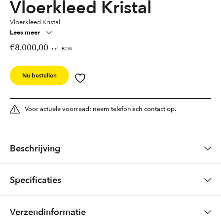
Vloerkleed Kristal
Vloerkleed Kristal
Lees meer
€
8.000,00
incl. BTW
Nu bestellen
Voor actuele voorraad: neem telefonisch contact op.
Beschrijving
Vloerkleed Kristal
Specificaties
Gewicht
0,0000 kg
Verzendinformatie
Wilt u uw eigen vloerkleed samen stellen?