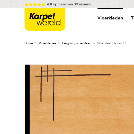
Skip
op basis van
39
reviews
4.8
to
Karpetwereld
content
Vloerkleden
T
Home
Vloerkleden
Laagpolig vloerkleed
Vloerkleed Jawan 25