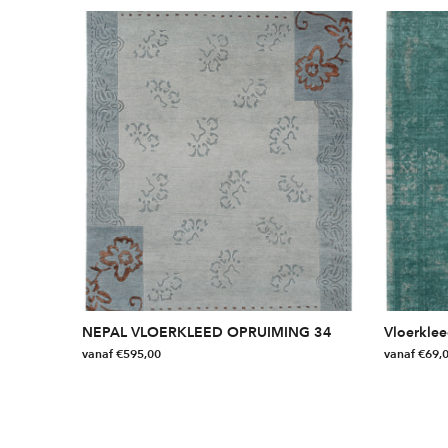
NEPAL VLOERKLEED OPRUIMING 34
Vloerkle
vanaf
€
595,00
vanaf
€
69,
Dit
Dit
product
product
heeft
heeft
meerdere
meerdere