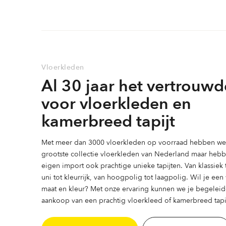
variaties.
variaties.
Deze
Deze
optie
optie
kan
kan
gekozen
gekozen
Vloerkleden
worden
worden
Al 30 jaar het vertrouwd
op
op
de
de
voor vloerkleden en
productpagina
productpag
kamerbreed tapijt
Met meer dan 3000 vloerkleden op voorraad hebben we 
grootste collectie vloerkleden van Nederland maar heb
eigen import ook prachtige unieke tapijten. Van klassiek
uni tot kleurrijk, van hoogpolig tot laagpolig. Wil je ee
maat en kleur? Met onze ervaring kunnen we je begeleid
aankoop van een prachtig vloerkleed of kamerbreed tapij