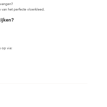
ntvangen?
n van het perfecte vloerkleed.
kijken?
 op via: