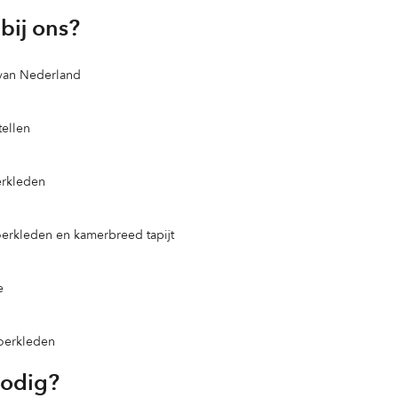
bij ons?
 van Nederland
ellen
erkleden
loerkleden en kamerbreed tapijt
e
loerkleden
nodig?