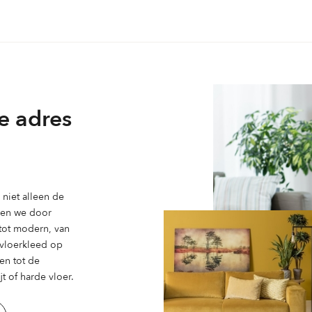
variaties.
Deze
optie
kan
gekozen
worden
e adres
op
de
ina
productpagina
niet alleen de
ben we door
 tot modern, van
n vloerkleed op
en tot de
t of harde vloer.