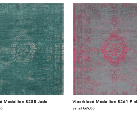
ed Medallion 8258 Jade
Vloerkleed Medallion 8261 Pink
00
vanaf
€
69,00
Dit
product
heeft
meerdere