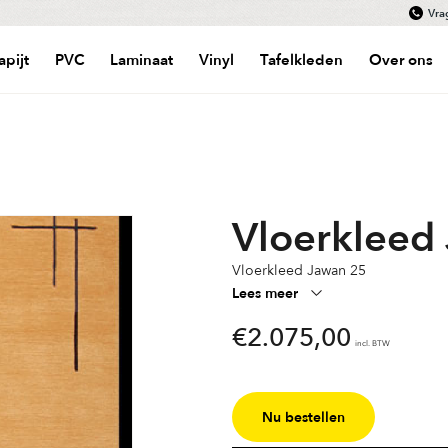
Vra
apijt
PVC
Laminaat
Vinyl
Tafelkleden
Over ons
Vloerkleed
Vloerkleed Jawan 25
Lees meer
€
2.075,00
incl. BTW
Nu bestellen